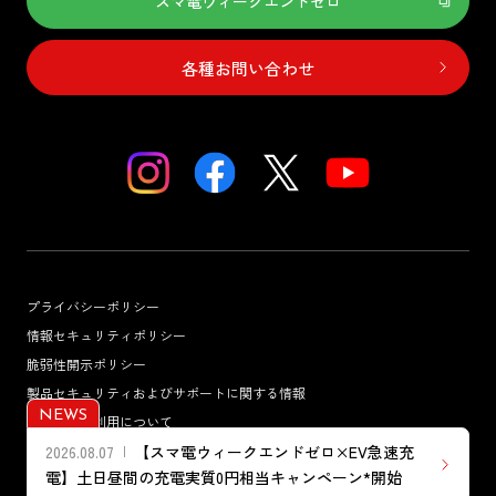
スマ電ウィークエンドゼロ
各種お問い合わせ
プライバシーポリシー
情報セキュリティポリシー
脆弱性開示ポリシー
製品セキュリティおよびサポートに関する情報
NEWS
サイトのご利用について
2026.08.07
【スマ電ウィークエンドゼロ×EV急速充
反社会的勢力対応基本方針
電】土日昼間の充電実質0円相当キャンペーン*開始