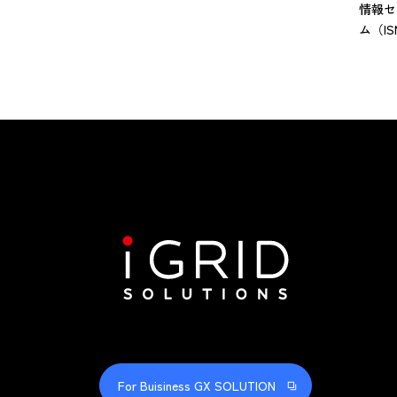
情報セ
ム（I
For Buisiness GX SOLUTION