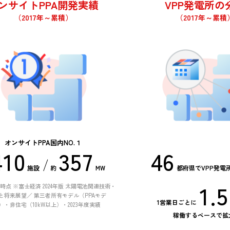
ンサイトPPA開発実績
VPP発電所の
（2017年～累積）
（2017年～累積
オンサイトPPA国内NO.１
4
1
0
3
5
7
4
6
施設
約
MW
都府県でVPP発電
3
0
9
2
4
6
3
5
1
5
.
3月時点 ※富士経済 2024年版 太陽電池関連技術・
2
9
8
1
3
5
2
4
と将来展望／ 第三者所有モデル（PPAモデ
1営業日ごとに
・非住宅（10kW以上）・2023年度実績
0
4
稼働するペースで拡