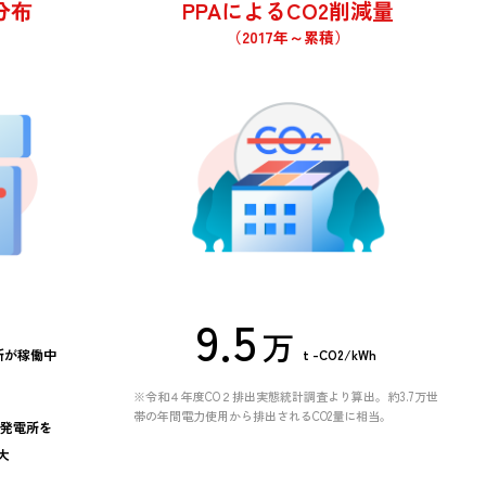
分布
PPAによるCO2削減量
）
（2017年～累積）
9
5
.
万
所が稼働中
t -CO2/kWh
8
4
※令和４年度CO２排出実態統計調査より算出。約3.7万世
7
3
帯の年間電力使用から排出されるCO2量に相当。
発電所を
大