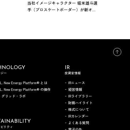
当社イメージキャラクター 堀米雄斗選
手（プロスケートボーダー）が新オフ
ィスに来社
HNOLOGY
IR
ロジー
投資家情報
.L. New Energy Platform® とは
IRニュース
A.L. New Energy Platform® の操作
経営情報
・グリッド・ラボ
IRライブラリー
財務ハイライト
株式について
IRカレンダー
AINABILITY
よくある質問
ナビリティ
電子公告