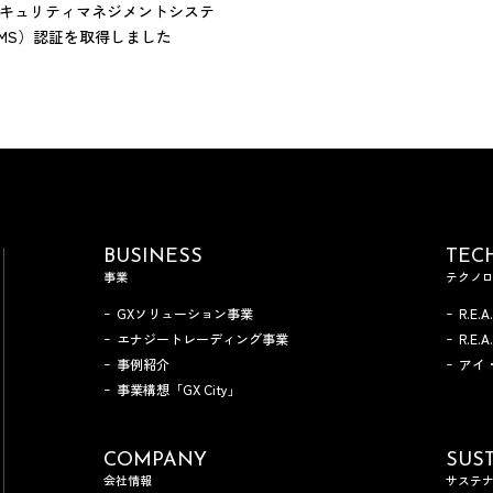
キュリティマネジメントシステ
SMS）認証を取得しました
BUSINESS
TEC
事業
テクノ
GXソリューション事業
R.E.A
エナジートレーディング事業
R.E.
事例紹介
アイ
事業構想「GX City」
COMPANY
SUST
会社情報
サステ