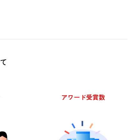
6
2
5
1
て
者
アワード受賞数