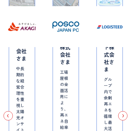
食品製
製造業
物流業
造
POSCO
ロジ
赤城
Japan
ステ
乳業
PC
ィー
株式
株式
ド株
会社
会社
式会
さま
さま
社さ
ま
中長
工場
期的
屋根
グル
な経
の全
ープ
営合
面活
内で
理性
用に
余剰
を重
よ
再エ
視し
り、
ネを
太陽
再エ
循環
光オ
ネ自
し最
ンサ
給率
大活
イト