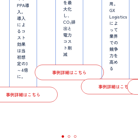
を最
用。
PPA導
大化
GX
入。
し、
Logistics
導入
CO₂排
によ
によ
出と
って
るコ
電力
業界
スト
コス
での
効果
ト削
競争
は当
減
力を
初想
高め
定の3
る
～4倍
事例詳細はこちら
に。
事例詳細はこちら
事例詳細はこちら