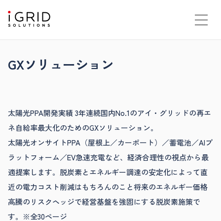
GXソリューション
太陽光PPA開発実績 3年連続国内No.1のアイ・グリッドの再エ
ネ自給率最大化のためのGXソリューション。
太陽光オンサイトPPA（屋根上／カーポート）／蓄電池／AIプ
ラットフォーム／EV急速充電など、経済合理性の視点から最
適提案します。脱炭素とエネルギー調達の安定化によって直
近の電力コスト削減はもちろんのこと将来のエネルギー価格
高騰のリスクヘッジで経営基盤を強固にする脱炭素施策で
す。※全30ページ