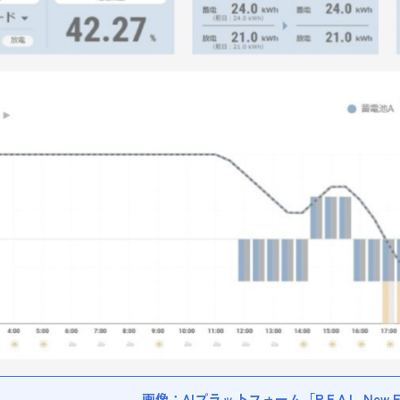
画像：AIプラットフォーム
「R.E.A.L. N