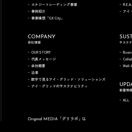
エナジートレーディング事業
R.E.
事例紹介
アイ
事業構想「GX City」
COMPANY
SUST
会社情報
サステ
OUR STORY
Busin
代表メッセージ
Colla
会社概要
Well-
沿革
数字で見るアイ・グリッド・ソリューションズ
UPD
アイ・グリッドのサステナビリティ
新着情
ALL
「グリラボ」
Original MEDIA