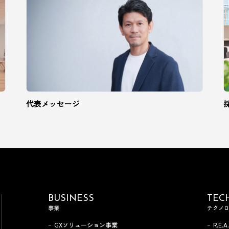
代表メッセージ
BUSINESS
TEC
事業
テクノ
GXソリューション事業
R.E.A