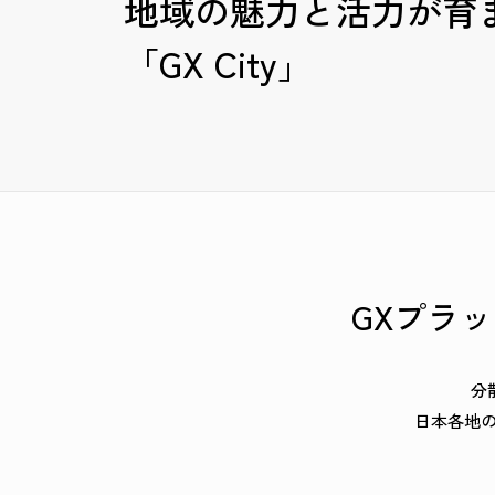
地域の魅力
と活力が育
「GX City」
GXプラッ
分
日本各地の