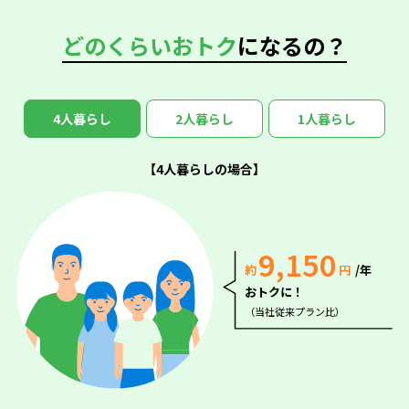
どのくらいおトク
になるの？
4人暮らし
2人暮らし
1人暮らし
【4人暮らしの場合】
9,150
約
円
/年
おトクに！
（当社従来プラン比）