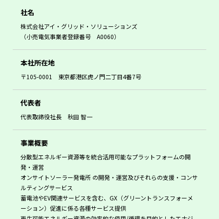
社名
株式会社アイ・グリッド・ソリューションズ
（小売電気事業者登録番号 A0060）
本社所在地
〒105-0001 東京都港区虎ノ門二丁目4番7号
代表者
代表取締役社長 秋田 智一
事業概要
分散型エネルギー資源等を統合活用可能なプラットフォームの開
発・運営
オンサイトソーラー発電所 の開発・運営及びそれらの支援・コンサ
ルティングサービス
蓄電池やEV関連サービスを含む、GX（グリーントランスフォーメ
ーション）促進に係る各種サービス提供
再生可能エネルギー資源の効率的な使用/循環を目的としたエナジ