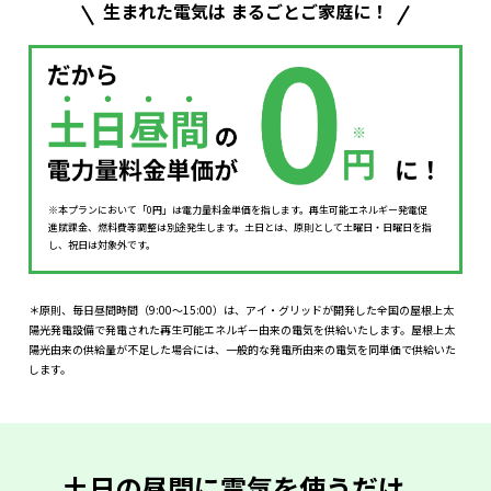
生まれた電気は まるごとご家庭に！
※本プランにおいて「0円」は電力量料金単価を指します。再生可能エネルギー発電促
進賦課金、燃料費等調整は別途発生します。土日とは、原則として土曜日・日曜日を指
し、祝日は対象外です。
＊原則、毎日昼間時間（9:00～15:00）は、アイ・グリッドが開発した全国の屋根上太
陽光発電設備で発電された再生可能エネルギー由来の電気を供給いたします。屋根上太
陽光由来の供給量が不足した場合には、一般的な発電所由来の電気を同単価で供給いた
します。
土日の昼間に電気を使うだけ。