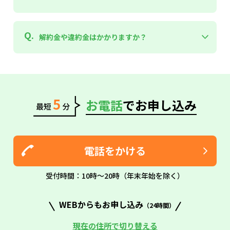
設や工場など既存の建物の屋根を活用しています。 そのた
「節電を頑張るプラン」ではなく、いつもの暮らしの時間帯
め、新たに自然を開発することなく、エコで環境負荷の小さ
を少し工夫することで、家計にも環境にもやさしい選択につ
い電気を生み出しています。
本プランのご利用にあたり、ご自宅に太陽光パネルを設置し
ながるプランです。
解約金や違約金はかかりますか？
ていただく必要はありません。
契約縛りナシ・解約手数料0円で安心してお使いいただけま
す。
お電話
でお申し込み
電話をかける
受付時間：10時～20時（年末年始を除く）
WEBからもお申し込み
（24時間）
現在の住所で切り替える