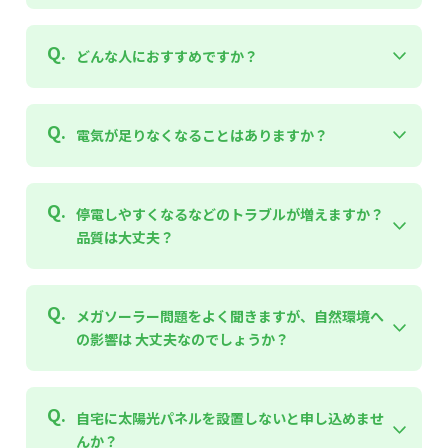
はい、土日昼間（9時～15時）の電力量料金単価は0円です。
どんな人におすすめですか？
ご使用量に上限はなく、対象時間帯であれば使用量にかかわ
らず単価は0円となります。
ただし、月額基本料金や燃料費調整額、再生可能エネルギー
スマ電ウィークエンドゼロは、土日の昼間（9時〜15時）に
電気が足りなくなることはありますか？
発電促進賦課金などは別途かかります。詳しくは料金プラン
電気を使うことが多い方に特におすすめのプランです。たと
ページをご確認ください。
えば、こんな方に向いています。
・土日に家で過ごすことが多い方
通常のご家庭利用で、電気が足りなくなることはありませ
停電しやすくなるなどのトラブルが増えますか？
趣味やおうち時間を楽しんだりする方は、電気代を気にせず
ん。 スマ電では、全国の法人施設の屋根に設置した太陽光発
過ごせます。
品質は大丈夫？
電の余剰電力を有効活用していますが、 太陽光の発電量が少
ない時間帯や天候が悪い場合でも、電力市場や他の発電方法
・昼間に洗濯／掃除／料理をするご家庭
と組み合わせて安定的に電気を供給しています。そのため、
家事をまとめて行うなど、電気を使う時間帯を意識していた
以下のような場合でも、これまでと同じように電気をご利用
スマ電は、大手電力と同じ送配電網を通じて電気をお届けし
だくことで、電気料金がおトクになるケースがあります。
メガソーラー問題をよく聞きますが、自然環境へ
いただけます。
ます。そのため、切り替えで停電が起きやすくなったり、電
・夜間
の影響は 大丈夫なのでしょうか？
気の品質が落ちたりすることなく安心してお使いいただけま
・EV（電気自動車）をお持ちの方／充電予定のある方
・雨や曇りの日
す。
土日の昼間に充電すれば、電気代を気にせず使えます。
・電気使用量が多い時間帯
・環境にやさしい選択を、無理なく続けたい方
ご安心ください。当社の太陽光は、自然環境に影響が出やす
自宅に太陽光パネルを設置しないと申し込めませ
屋根上の太陽光発電を活かす仕組みなので、我慢せずCO2排
いメガソーラーとは異なります。
出削減に参加できます。
んか？
アイ・グリッド・ソリューションズの太陽光発電は、商業施