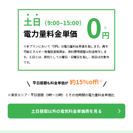
0
・・
土日
（9:00–15:00）
※
電力量料金単価
円
※本プランにおいて「0円」は電力量料金単価を指します。再生
可能エネルギー発電促進賦課金、燃料費等調整は別途発生しま
す。土日とは、原則として土曜日・日曜日を指し、祝日は対象外
です。
約15％off!
※
平日昼間も料金単価が
※東京エリア・平日昼間（9時～15時）とその他時間の電力量料金単価比
土日昼間以外の電気料金単価表を見る