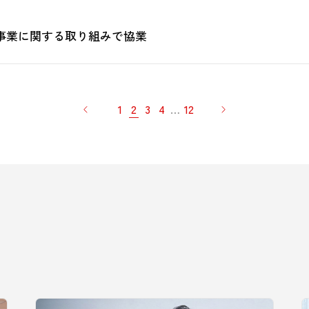
A事業に関する取り組みで協業
1
2
3
4
…
12