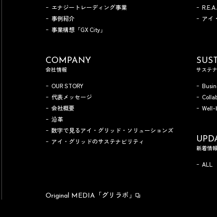
エナジートレーディング事業
R.E.
事例紹介
アイ
事業構想「GX City」
COMPANY
SUST
会社情報
サステ
OUR STORY
Busin
代表メッセージ
Colla
会社概要
Well-
沿革
数字で見るアイ・グリッド・ソリューションズ
UPD
アイ・グリッドのサステナビリティ
新着情
ALL
「グリラボ」
Original MEDIA