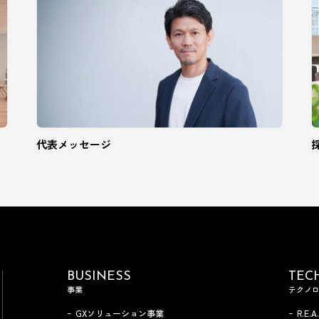
代表メッセージ
BUSINESS
TEC
事業
テクノ
GXソリューション事業
R.E.A