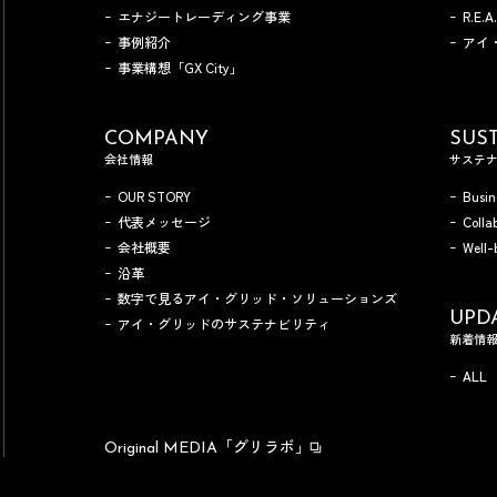
エナジートレーディング事業
R.E.
事例紹介
アイ
事業構想「GX City」
COMPANY
SUST
会社情報
サステ
OUR STORY
Busin
代表メッセージ
Colla
会社概要
Well-
沿革
数字で見るアイ・グリッド・ソリューションズ
UPD
アイ・グリッドのサステナビリティ
新着情
ALL
「グリラボ」
Original MEDIA