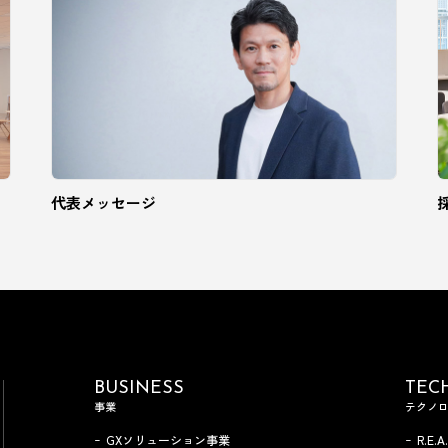
代表メッセージ
BUSINESS
TEC
事業
テクノ
GXソリューション事業
R.E.A