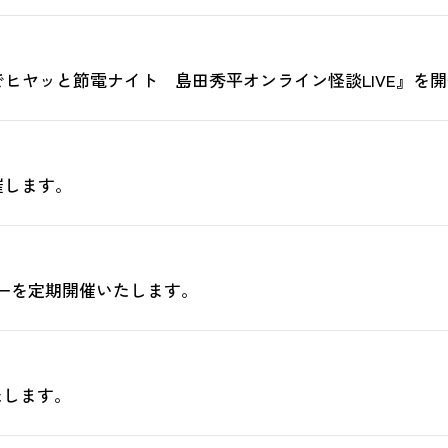
でヒヤッと節電ナイト 島田秀平オンライン怪談LIVE』を
催します。
ミナーを定期開催いたします。
たします。