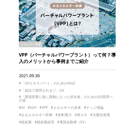
エネルギー基礎
VPP（バーチャルパワープラント）って何？導
入のメリットから事例までご紹介
2021.09.30
#「GXエキスパート」のためのAtoZ
#「就活で質問されるゾ」GX
#「環境部署に急に異動になった担当者」のためのGX黒帯へ
の道
#AI
#V2H
#VPP
#エネルギーの未来
#ナッジ理論
#みるエネルギー辞典
#余剰電力
#再エネ
#太陽光発電
#脱炭素
#脱炭素経営
#電気自動車（EV）