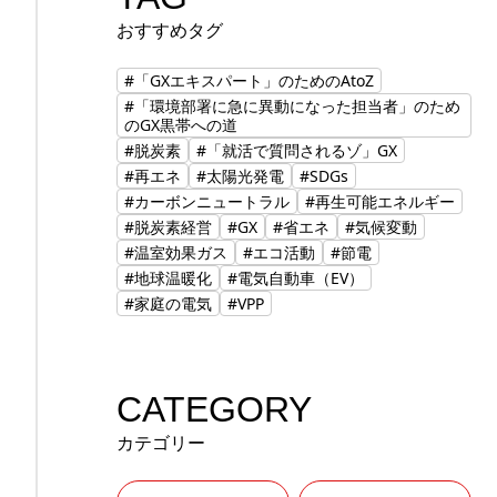
おすすめタグ
#「GXエキスパート」のためのAtoZ
#「環境部署に急に異動になった担当者」のため
のGX黒帯への道
#脱炭素
#「就活で質問されるゾ」GX
#再エネ
#太陽光発電
#SDGs
#カーボンニュートラル
#再生可能エネルギー
#脱炭素経営
#GX
#省エネ
#気候変動
#温室効果ガス
#エコ活動
#節電
#地球温暖化
#電気自動車（EV）
#家庭の電気
#VPP
CATEGORY
カテゴリー