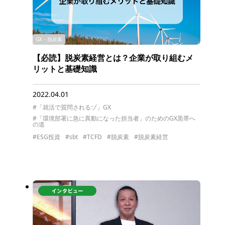
GX・脱炭素
【必読】脱炭素経営とは？企業が取り組むメ
リットと基礎知識
2022.04.01
#「就活で質問されるゾ」GX
#「環境部署に急に異動になった担当者」のためのGX黒帯へ
の道
#ESG投資
#sbt
#TCFD
#脱炭素
#脱炭素経営