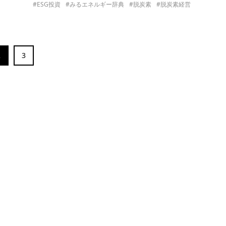
#ESG投資
#みるエネルギー辞典
#脱炭素
#脱炭素経営
2
3