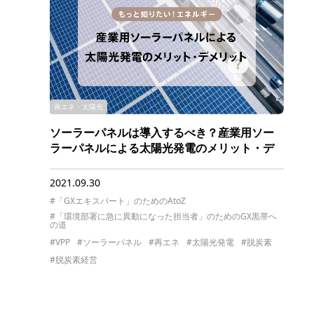
再エネ・太陽光
ソーラーパネルは導入するべき？産業用ソー
ラーパネルによる太陽光発電のメリット・デ
メリット
2021.09.30
#「GXエキスパート」のためのAtoZ
#「環境部署に急に異動になった担当者」のためのGX黒帯へ
の道
#VPP
#ソーラーパネル
#再エネ
#太陽光発電
#脱炭素
#脱炭素経営