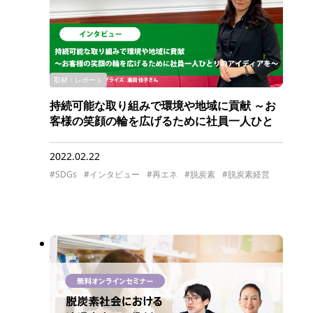
取材・レポート
持続可能な取り組みで環境や地域に貢献 ～お
客様の笑顔の輪を広げるために社員一人ひと
りのアイディアを～
2022.02.22
#SDGs
#インタビュー
#再エネ
#脱炭素
#脱炭素経営