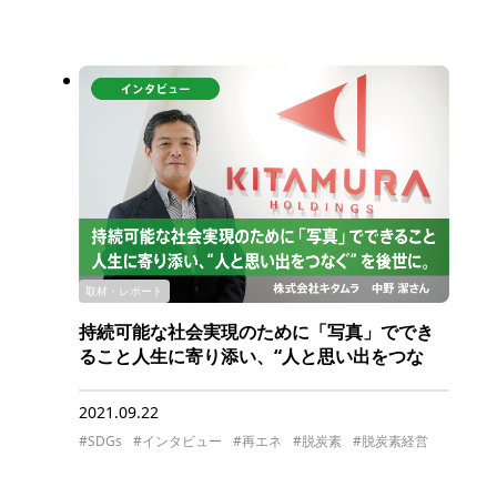
取材・レポート
持続可能な社会実現のために「写真」ででき
ること人生に寄り添い、“人と思い出をつな
ぐ”を後世に。
2021.09.22
#SDGs
#インタビュー
#再エネ
#脱炭素
#脱炭素経営