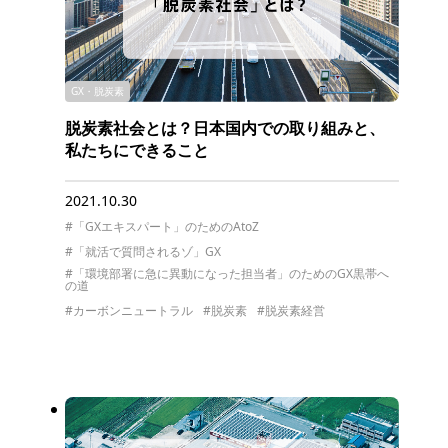
GX・脱炭素
脱炭素社会とは？日本国内での取り組みと、
私たちにできること
2021.10.30
#「GXエキスパート」のためのAtoZ
#「就活で質問されるゾ」GX
#「環境部署に急に異動になった担当者」のためのGX黒帯へ
の道
#カーボンニュートラル
#脱炭素
#脱炭素経営