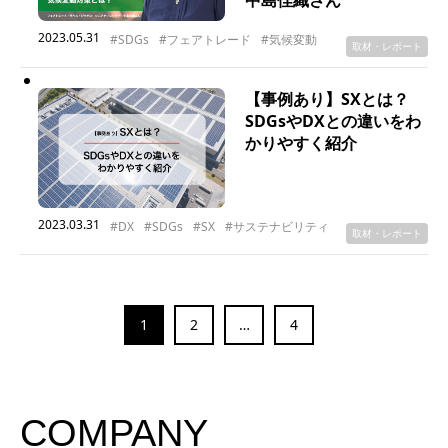
2023.05.31
#SDGs
#フェアトレード
#気候変動
取材・レポート
【事例あり】SXとは？
SDGsやDXとの違いをわ
かりやすく紹介
2023.03.31
#DX
#SDGs
#SX
#サステナビリティ
取材・レポート
1
2
…
4
COMPANY