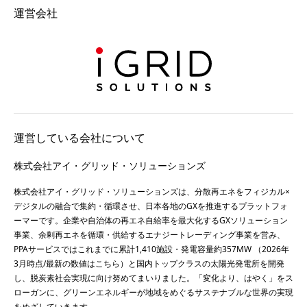
運営会社
運営している会社について
株式会社アイ・グリッド・ソリューションズ
株式会社アイ・グリッド・ソリューションズは、分散再エネをフィジカル×
デジタルの融合で集約・循環させ、日本各地のGXを推進するプラットフォ
ーマーです。企業や自治体の再エネ自給率を最大化するGXソリューション
事業、余剰再エネを循環・供給するエナジートレーディング事業を営み、
PPAサービスではこれまでに累計1,410施設・発電容量約357MW （2026年
3月時点/最新の数値は
こちら
）と国内トップクラスの太陽光発電所を開発
し、脱炭素社会実現に向け努めてまいりました。「変化より、はやく」をス
ローガンに、グリーンエネルギーが地域をめぐるサステナブルな世界の実現
をめざしていきます。