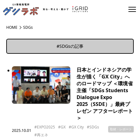
HOME
SDGs
#SDGsの記事
日本とインドネシアの学
生が描く「GX City」へ
のロードマップ ＜環境省
主催「SDGs Students
Dialogue Expo
2025（SSDE）」最終プ
レゼン アフターレポート
＞
#EXPO2025
#GX
#GX City
#SDGs
取材・レポート
2025.10.01
#再エネ