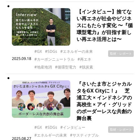
【インタビュー】捨てな
い再エネが社会やビジネ
スにもたらす変化 〜『循
環型電力』が目指す新し
い再エネ活用とは〜
#GX
#SDGs
#エネルギーの未来
取材・レポート
2025.09.18
#カーボンニュートラル
#再エネ
#地産地消
#循環型電力
#脱炭素
『さいたま市とジャカル
タをGX Cityに！』 芝
浦工大 × インドネシアの
高校生 × アイ・グリッド
のボーダーレスな共創の
舞台裏
#GX
#SDGs
#インタビュー
取材・レポート
#エネルギーの未来
#サスティナブル
2025.08.27