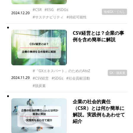
#CSR
#ESG
#SDGs
地域GX・くらし
2024.12.20
#サステナビリティ
#持続可能性
CSV経営とは？企業の事
例を含め簡単に解説
#「GXエキスパート」のためのAtoZ
GX・脱炭素
2024.11.29
#CSV経営
#SDGs
#社会貢献活動
#脱炭素
企業の社会的責任
（CSR）とは何か簡単に
解説。実践例もあわせて
紹介