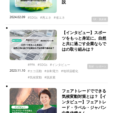
説
2024.02.09
#SDGs
#再エネ
#省エネ
GX・脱炭素
【インタビュー】スポー
ツをもっと⾝近に。⾃然
と共に過ごす企業ならで
はの取り組みは？
#PPA
#SDGs
#インタビュー
取材・レポート
2023.11.10
#エコ活動
#余剰電力
#地球温暖化
#気候変動
#脱炭素
フェアトレードでできる
気候変動対策とは？【イ
ンタビュー】フェアトレ
ード・ラベル・ジャパン
中島佳織さん