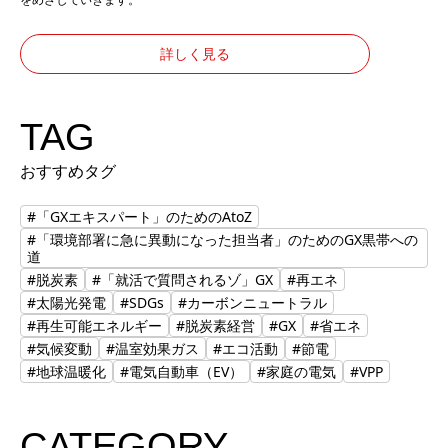
詳しく見る
TAG
おすすめタグ
#「GXエキスパート」のためのAtoZ
#「環境部署に急に異動になった担当者」のためのGX黒帯への
道
#脱炭素
#「就活で質問されるゾ」GX
#再エネ
#太陽光発電
#SDGs
#カーボンニュートラル
#再生可能エネルギー
#脱炭素経営
#GX
#省エネ
#気候変動
#温室効果ガス
#エコ活動
#節電
#地球温暖化
#電気自動車（EV）
#家庭の電気
#VPP
CATEGORY