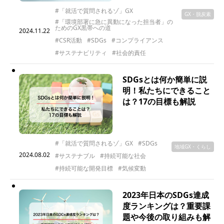
#「就活で質問されるゾ」GX
GX・脱炭素
#「環境部署に急に異動になった担当者」の
ためのGX黒帯への道
2024.11.22
#CSR活動
#SDGs
#コンプライアンス
#サステナビリティ
#社会的責任
SDGsとは何か簡単に説
明！私たちにできること
は？17の目標も解説
#「就活で質問されるゾ」GX
#SDGs
地域GX・くらし
2024.08.02
#サステナブル
#持続可能な社会
#持続可能な開発目標
#気候変動
2023年日本のSDGs達成
度ランキングは？重要課
題や今後の取り組みも解