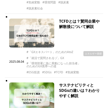
#気候変動
#環境問題
#脱炭素
#脱炭素社会
TCFDとは？賛同企業や
解散後について解説
#「GXエキスパート」のためのAtoZ
エネルギー基礎
#「就活で質問されるゾ」GX
2025.08.04
#「環境部署に急に異動になった担当者」
のためのGX黒帯への道
#ESG投資
#SDGs
#TCFD
#気候変動
サステナビリティと
SDGsの違いは？わかり
やすく解説