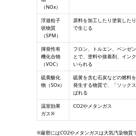
（NOx）
浮遊粒子
原料を加工したり塗装した
状物質
で生じる
（SPM）
揮発性有
フロン、トルエン、ベンゼ
機化合物
とで、塗料や接着剤、イン
（VOC）
いられる
硫黄酸化
硫黄を含む石炭などの燃料
物（SOx）
発生する物質で、「ソック
ばれる
温室効果
CO2やメタンガス
ガス※
※厳密にはCO2やメタンガスは大気汚染物