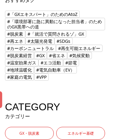
おすすめタグ
#「GXエキスパート」のためのAtoZ
#「環境部署に急に異動になった担当者」のため
のGX黒帯への道
#脱炭素
#「就活で質問されるゾ」GX
#再エネ
#太陽光発電
#SDGs
#カーボンニュートラル
#再生可能エネルギー
#脱炭素経営
#GX
#省エネ
#気候変動
#温室効果ガス
#エコ活動
#節電
#地球温暖化
#電気自動車（EV）
#家庭の電気
#VPP
CATEGORY
カテゴリー
GX・脱炭素
エネルギー基礎