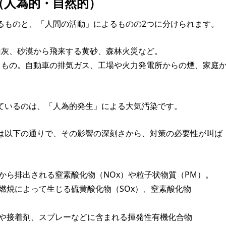
（人為的・自然的）
るものと、「人間の活動」によるものの2つに分けられます。
灰、砂漠から飛来する黄砂、森林火災など。
もの。自動車の排気ガス、工場や火力発電所からの煙、家庭
ているのは、「人為的発生」による大気汚染です。
は以下の通りで、その影響の深刻さから、対策の必要性が叫ば
から排出される窒素酸化物（NOx）や粒子状物質（PM）。
燃焼によって生じる硫黄酸化物（SOx）、窒素酸化物
や接着剤、スプレーなどに含まれる揮発性有機化合物