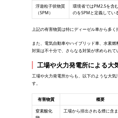
浮遊粒子状物質
環境省ではPM2.5を含
（SPM）
のをSPMと定義してい
上記の有害物質は特にディーゼル車から多く
また、電気自動車やハイブリッド車、水素燃
対策は不十分で、さらなる対策が求められて
工場や火力発電所による大
工場や火力発電所からも、以下のような大気
す。
有害物質
概要
窒素酸化
工場から排出される煙に含
物