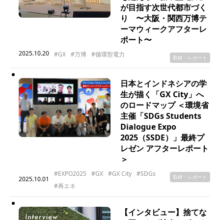
が目指す次世代都市づく
り 〜大阪・関西万博テ
ーマウィークアフターレ
ポート〜
2025.10.20
#GX
#万博
#循環型電力
取材・レポート
日本とインドネシアの学
生が描く「GX City」へ
のロードマップ ＜環境省
主催「SDGs Students
Dialogue Expo
2025（SSDE）」最終プ
レゼン アフターレポート
＞
#EXPO2025
#GX
#GX City
#SDGs
取材・レポート
2025.10.01
#再エネ
【インタビュー】捨てな