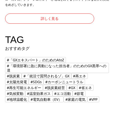
をめざしていきます。
詳しく見る
TAG
おすすめタグ
#「GXエキスパート」のためのAtoZ
#「環境部署に急に異動になった担当者」のためのGX黒帯への
道
#脱炭素
#「就活で質問されるゾ」GX
#再エネ
#太陽光発電
#SDGs
#カーボンニュートラル
#再生可能エネルギー
#脱炭素経営
#GX
#省エネ
#気候変動
#温室効果ガス
#エコ活動
#節電
#地球温暖化
#電気自動車（EV）
#家庭の電気
#VPP