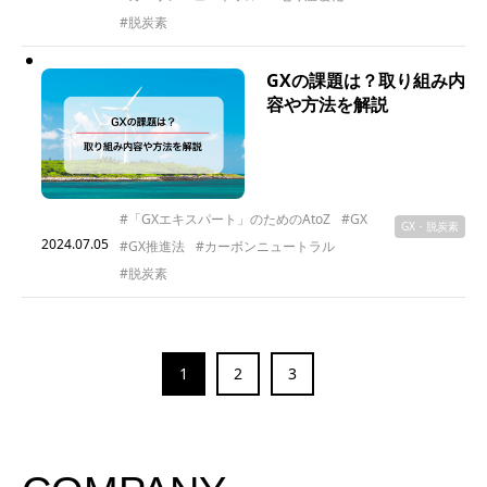
#脱炭素
GXの課題は？取り組み内
容や方法を解説
#「GXエキスパート」のためのAtoZ
#GX
GX・脱炭素
2024.07.05
#GX推進法
#カーボンニュートラル
#脱炭素
1
2
3