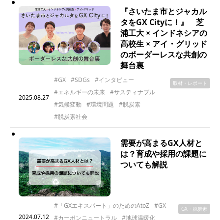
『さいたま市とジャカル
タをGX Cityに！』 芝
浦工大 × インドネシアの
高校生 × アイ・グリッド
のボーダーレスな共創の
舞台裏
#GX
#SDGs
#インタビュー
取材・レポート
#エネルギーの未来
#サスティナブル
2025.08.27
#気候変動
#環境問題
#脱炭素
#脱炭素社会
需要が高まるGX人材と
は？育成や採用の課題に
ついても解説
#「GXエキスパート」のためのAtoZ
#GX
GX・脱炭素
2024.07.12
#カーボンニュートラル
#地球温暖化