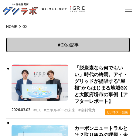
HOME
GX
#GXの記事
「脱炭素なら何でもい
い」時代の終焉。アイ・
グリッドが提唱する“屋
根”からはじまる地域GX
と大阪府堺市の事例【ア
フターレポート】
2026.03.03
#GX
#エネルギーの未来
#余剰電力
ビジネス・技術
カーボンニュートラルと
は？取り組みの課題・企