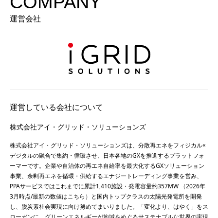
COMPANY
運営会社
運営している会社について
株式会社アイ・グリッド・ソリューションズ
株式会社アイ・グリッド・ソリューションズは、分散再エネをフィジカル×
デジタルの融合で集約・循環させ、日本各地のGXを推進するプラットフォ
ーマーです。企業や自治体の再エネ自給率を最大化するGXソリューション
事業、余剰再エネを循環・供給するエナジートレーディング事業を営み、
PPAサービスではこれまでに累計1,410施設・発電容量約357MW （2026年
3月時点/最新の数値は
こちら
）と国内トップクラスの太陽光発電所を開発
し、脱炭素社会実現に向け努めてまいりました。「変化より、はやく」をス
ローガンに、グリーンエネルギーが地域をめぐるサステナブルな世界の実現