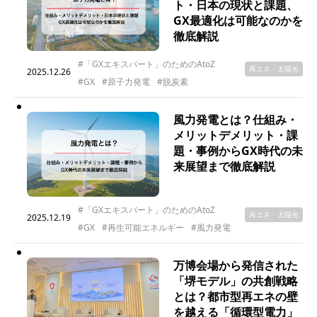
ト・日本の現状と課題、
GX最適化は可能なのかを
徹底解説
#「GXエキスパート」のためのAtoZ
再エネ・太陽光
2025.12.26
#GX
#原子力発電
#脱炭素
風力発電とは？仕組み・
メリットデメリット・課
題・事例からGX時代の未
来展望まで徹底解説
#「GXエキスパート」のためのAtoZ
再エネ・太陽光
2025.12.19
#GX
#再生可能エネルギー
#風力発電
万博会場から発信された
「堺モデル」の共創戦略
とは？都市型再エネの壁
を越える「循環型電力」