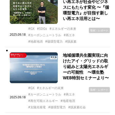
い再エネが社会やビジネ
スにもたらす変化 〜『循
環型電力』が目指す新し
い再エネ活用とは〜
#GX
#SDGs
#エネルギーの未来
取材・レポート
2025.09.18
#カーボンニュートラル
#再エネ
#地産地消
#循環型電力
#脱炭素
地域循環共生圏実現に向
けたアイ・グリッドの取
り組みと太陽光エネルギ
ーの可能性 〜環生塾
WEB特別セミナーより〜
#GX
#エネルギーの未来
取材・レポート
#カーボンニュートラル
#再エネ
2025.09.18
#再生可能エネルギー
#地産地消
#太陽光発電
#循環型電力
#脱炭素社会