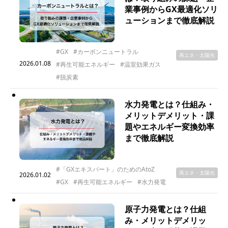
業事例からGX最適化ソリ
ューションまで徹底解説
#GX
#カーボンニュートラル
再エネ・太陽光
2026.01.08
#再生可能エネルギー
#温室効果ガス
#脱炭素
水力発電とは？仕組み・
メリットデメリット・課
題やエネルギー変換効率
まで徹底解説
#「GXエキスパート」のためのAtoZ
再エネ・太陽光
2026.01.02
#GX
#再生可能エネルギー
#水力発電
原子力発電とは？仕組
み・メリットデメリッ