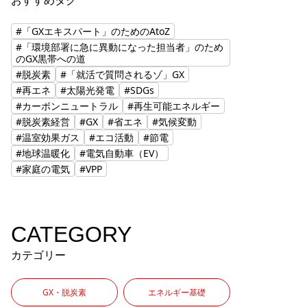
おすすめタグ
#「GXエキスパート」のためのAtoZ
#「環境部署に急に異動になった担当者」のため
のGX黒帯への道
#脱炭素
#「就活で質問されるゾ」GX
#再エネ
#太陽光発電
#SDGs
#カーボンニュートラル
#再生可能エネルギー
#脱炭素経営
#GX
#省エネ
#気候変動
#温室効果ガス
#エコ活動
#節電
#地球温暖化
#電気自動車（EV）
#家庭の電気
#VPP
CATEGORY
カテゴリー
GX・脱炭素
エネルギー基礎