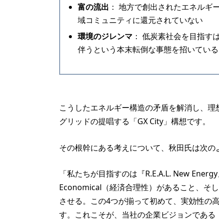
富の流出
： 地方で創出されたエネルギ
域コミュニティに還元されていない
環境のジレンマ
： 低炭素社会を目指す
伴うという本末転倒な事態を招いている
こうしたエネルギー構造の矛盾を解消し、理
グリッドの提唱する「GX City」構想です。
その根幹にある考えについて、秋田氏は次の
「私たちが目指すのは『R.E.A.L. New En
Economical（経済合理性）があること、そし
させる。この4つが揃って初めて、実効性の
す。これこそが、当社の企業ビジョンである「