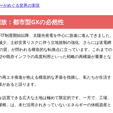
ーがめぐる世界の実現
開放：都市型GXの必然性
のFIT制度開始以降、太陽光発電を中心に急速に進んできました
減少、土砂災害リスクに伴う立地規制の強化、さらには送電網
大の質」が問われる構造的な転換点に立っています。これまでの
型や既存インフラの高度利用といった戦略の再構築が重要とな
の再エネ推進が抱える構造的な矛盾を指摘し、私たちが生活す
策があると語ります。
を設置できる広大な土地は極めて限定的です。一方で、工場、
屋根」は、未だ活用されきっていないエネルギーの休眠資産と