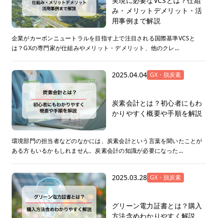
実現に必要なVCSとは？仕組
み・メリットデメリット・活
用事例まで解説
企業がカーボンニュートラルを目指す上で注目される国際基準VCSと
は？GXの専門家が仕組みやメリット・デメリット、他のクレ…
2025.04.04
GX・脱炭素
炭素会計とは？初心者にもわ
かりやすく概要や手順を解説
環境部門の担当者などのなかには、炭素会計という言葉を聞いたことが
ある方もいるかもしれません。炭素会計の知識が必要になった…
2025.03.28
GX・脱炭素
グリーン電力証書とは？購入
方法含めわかりやすく解説