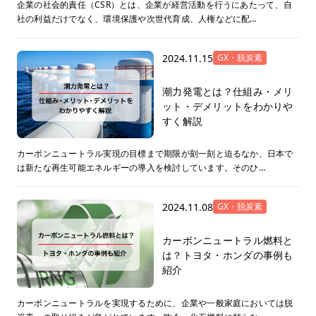
企業の社会的責任（CSR）とは、企業が経営活動を行うにあたって、自
社の利益だけでなく、環境保護や次世代育成、人権などに配…
2024.11.15
GX・脱炭素
潮力発電とは？仕組み・メリ
ット・デメリットをわかりや
すく解説
カーボンニュートラル実現の目標まで期限が刻一刻と迫るなか、日本で
は新たな再生可能エネルギーの導入を検討しています。そのひ…
2024.11.08
GX・脱炭素
カーボンニュートラル燃料と
は？トヨタ・ホンダの事例も
紹介
カーボンニュートラルを実現するために、企業や一般家庭においては脱