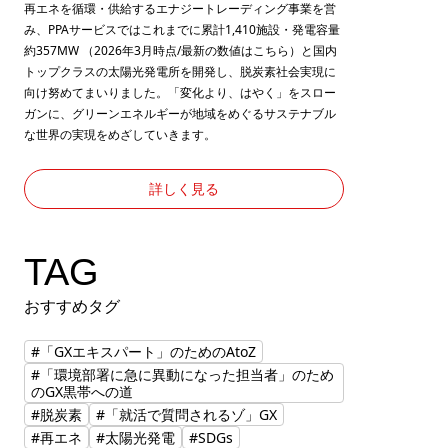
再エネを循環・供給するエナジートレーディング事業を営
み、PPAサービスではこれまでに累計1,410施設・発電容量
約357MW （2026年3月時点/最新の数値は
こちら
）と国内
トップクラスの太陽光発電所を開発し、脱炭素社会実現に
向け努めてまいりました。「変化より、はやく」をスロー
ガンに、グリーンエネルギーが地域をめぐるサステナブル
な世界の実現をめざしていきます。
詳しく見る
TAG
おすすめタグ
#「GXエキスパート」のためのAtoZ
#「環境部署に急に異動になった担当者」のため
のGX黒帯への道
#脱炭素
#「就活で質問されるゾ」GX
#再エネ
#太陽光発電
#SDGs