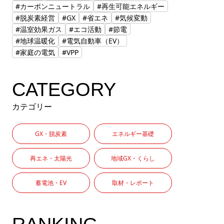
#カーボンニュートラル
#再生可能エネルギー
#脱炭素経営
#GX
#省エネ
#気候変動
#温室効果ガス
#エコ活動
#節電
#地球温暖化
#電気自動車（EV）
#家庭の電気
#VPP
CATEGORY
カテゴリー
GX・脱炭素
エネルギー基礎
再エネ・太陽光
地域GX・くらし
蓄電池・EV
取材・レポート