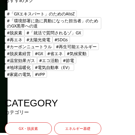
おすすめタグ
#「GXエキスパート」のためのAtoZ
#「環境部署に急に異動になった担当者」のため
のGX黒帯への道
#脱炭素
#「就活で質問されるゾ」GX
#再エネ
#太陽光発電
#SDGs
#カーボンニュートラル
#再生可能エネルギー
#脱炭素経営
#GX
#省エネ
#気候変動
#温室効果ガス
#エコ活動
#節電
#地球温暖化
#電気自動車（EV）
#家庭の電気
#VPP
CATEGORY
カテゴリー
GX・脱炭素
エネルギー基礎