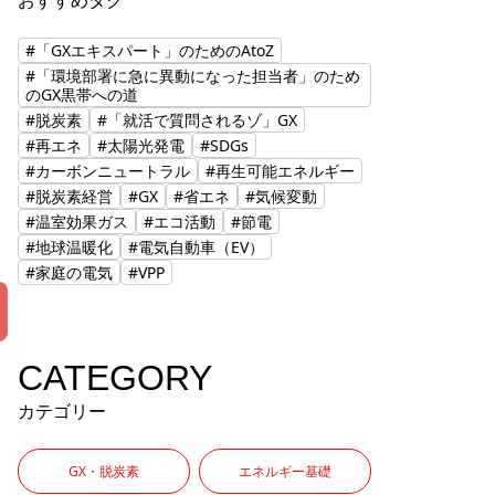
おすすめタグ
#「GXエキスパート」のためのAtoZ
#「環境部署に急に異動になった担当者」のため
のGX黒帯への道
#脱炭素
#「就活で質問されるゾ」GX
#再エネ
#太陽光発電
#SDGs
#カーボンニュートラル
#再生可能エネルギー
#脱炭素経営
#GX
#省エネ
#気候変動
#温室効果ガス
#エコ活動
#節電
#地球温暖化
#電気自動車（EV）
#家庭の電気
#VPP
CATEGORY
カテゴリー
GX・脱炭素
エネルギー基礎