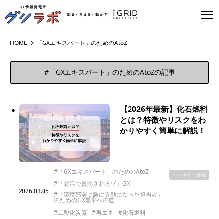
HOME
「GXエキスパート」のためのAtoZ
#「GXエキスパート」のためのAtoZの記事
【2026年最新】化石燃料
とは？特徴やリスクをわ
かりやすく簡単に解説！
#「GXエキスパート」のためのAtoZ
エネルギー基礎
#「就活で質問されるゾ」GX
2026.03.05
#「環境部署に急に異動になった担当者」
のためのGX黒帯への道
#二酸化炭素
#再エネ
#化石燃料