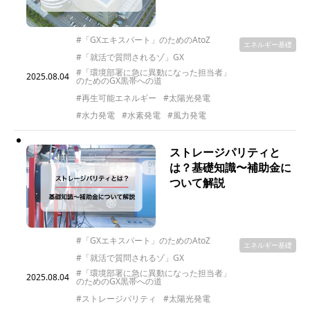
#「GXエキスパート」のためのAtoZ
エネルギー基礎
#「就活で質問されるゾ」GX
#「環境部署に急に異動になった担当者」
2025.08.04
のためのGX黒帯への道
#再生可能エネルギー
#太陽光発電
#水力発電
#水素発電
#風力発電
ストレージパリティと
は？基礎知識〜補助金に
ついて解説
#「GXエキスパート」のためのAtoZ
エネルギー基礎
#「就活で質問されるゾ」GX
#「環境部署に急に異動になった担当者」
2025.08.04
のためのGX黒帯への道
#ストレージパリティ
#太陽光発電