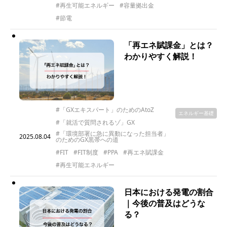
#再生可能エネルギー
#容量拠出金
#節電
「再エネ賦課金」とは？
わかりやすく解説！
#「GXエキスパート」のためのAtoZ
エネルギー基礎
#「就活で質問されるゾ」GX
#「環境部署に急に異動になった担当者」
2025.08.04
のためのGX黒帯への道
#FIT
#FIT制度
#PPA
#再エネ賦課金
#再生可能エネルギー
日本における発電の割合
｜今後の普及はどうな
る？