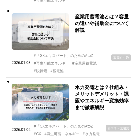
#再生可能エネルギー
産業用蓄電池とは？容量
の違いや補助金について
解説
#「GXエキスパート」のためのAtoZ
蓄電池・EV
2026.01.08
#再生可能エネルギー
#産業用蓄電池
#脱炭素
#蓄電池
水力発電とは？仕組み・
メリットデメリット・課
題やエネルギー変換効率
まで徹底解説
#「GXエキスパート」のためのAtoZ
再エネ・太陽光
2026.01.02
#GX
#再生可能エネルギー
#水力発電