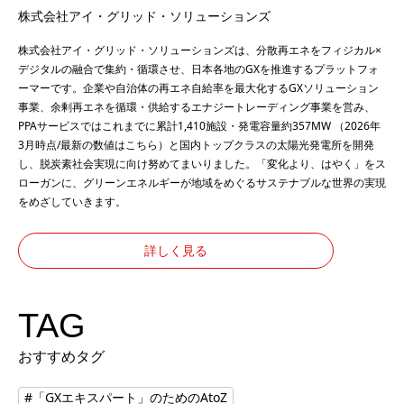
株式会社アイ・グリッド・ソリューションズ
株式会社アイ・グリッド・ソリューションズは、分散再エネをフィジカル×
デジタルの融合で集約・循環させ、日本各地のGXを推進するプラットフォ
ーマーです。企業や自治体の再エネ自給率を最大化するGXソリューション
事業、余剰再エネを循環・供給するエナジートレーディング事業を営み、
PPAサービスではこれまでに累計1,410施設・発電容量約357MW （2026年
3月時点/最新の数値は
こちら
）と国内トップクラスの太陽光発電所を開発
し、脱炭素社会実現に向け努めてまいりました。「変化より、はやく」をス
ローガンに、グリーンエネルギーが地域をめぐるサステナブルな世界の実現
をめざしていきます。
詳しく見る
TAG
おすすめタグ
#「GXエキスパート」のためのAtoZ