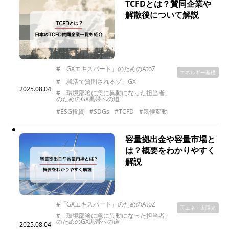
TCFDとは？賛同企業や
解散後について解説
#「GXエキスパート」のためのAtoZ
エネルギー基礎
#「就活で質問されるゾ」GX
2025.08.04
#「環境部署に急に異動になった担当者」
のためのGX黒帯への道
#ESG投資
#SDGs
#TCFD
#気候変動
容量拠出金や容量市場と
は？概要をわかりやすく
解説
#「GXエキスパート」のためのAtoZ
再エネ・太陽光
#「環境部署に急に異動になった担当者」
のためのGX黒帯への道
2025.08.04