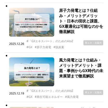
原子力発電とは？仕組
み・メリットデメリッ
ト・日本の現状と課題、
GX最適化は可能なのかを
徹底解説
#「GXエキスパート」のためのAtoZ
再エネ・太陽光
2025.12.26
#GX
#原子力発電
#脱炭素
風力発電とは？仕組み・
メリットデメリット・課
題・事例からGX時代の未
来展望まで徹底解説
#「GXエキスパート」のためのAtoZ
再エネ・太陽光
2025.12.19
#GX
#再生可能エネルギー
#風力発電