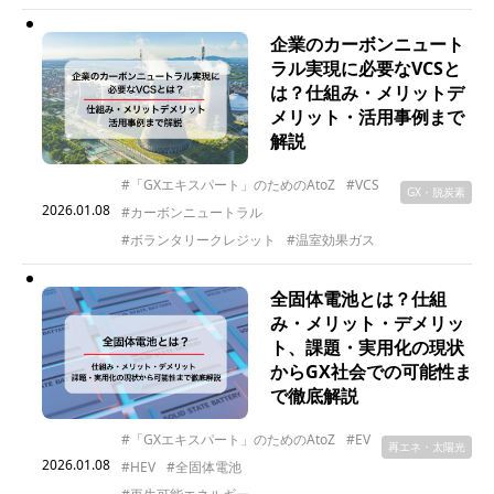
企業のカーボンニュート
ラル実現に必要なVCSと
は？仕組み・メリットデ
メリット・活用事例まで
解説
#「GXエキスパート」のためのAtoZ
#VCS
GX・脱炭素
2026.01.08
#カーボンニュートラル
#ボランタリークレジット
#温室効果ガス
全固体電池とは？仕組
み・メリット・デメリッ
ト、課題・実用化の現状
からGX社会での可能性ま
で徹底解説
#「GXエキスパート」のためのAtoZ
#EV
再エネ・太陽光
2026.01.08
#HEV
#全固体電池