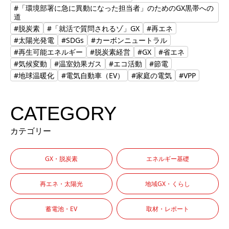
#「環境部署に急に異動になった担当者」のためのGX黒帯への
道
#脱炭素
#「就活で質問されるゾ」GX
#再エネ
#太陽光発電
#SDGs
#カーボンニュートラル
#再生可能エネルギー
#脱炭素経営
#GX
#省エネ
#気候変動
#温室効果ガス
#エコ活動
#節電
#地球温暖化
#電気自動車（EV）
#家庭の電気
#VPP
CATEGORY
カテゴリー
GX・脱炭素
エネルギー基礎
再エネ・太陽光
地域GX・くらし
蓄電池・EV
取材・レポート