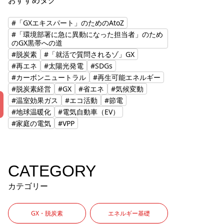
おすすめタグ
#「GXエキスパート」のためのAtoZ
#「環境部署に急に異動になった担当者」のため
のGX黒帯への道
#脱炭素
#「就活で質問されるゾ」GX
#再エネ
#太陽光発電
#SDGs
#カーボンニュートラル
#再生可能エネルギー
#脱炭素経営
#GX
#省エネ
#気候変動
#温室効果ガス
#エコ活動
#節電
#地球温暖化
#電気自動車（EV）
#家庭の電気
#VPP
CATEGORY
カテゴリー
GX・脱炭素
エネルギー基礎