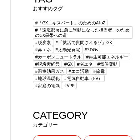
おすすめタグ
#「GXエキスパート」のためのAtoZ
#「環境部署に急に異動になった担当者」のため
のGX黒帯への道
#脱炭素
#「就活で質問されるゾ」GX
#再エネ
#太陽光発電
#SDGs
#カーボンニュートラル
#再生可能エネルギー
#脱炭素経営
#GX
#省エネ
#気候変動
#温室効果ガス
#エコ活動
#節電
#地球温暖化
#電気自動車（EV）
#家庭の電気
#VPP
CATEGORY
カテゴリー