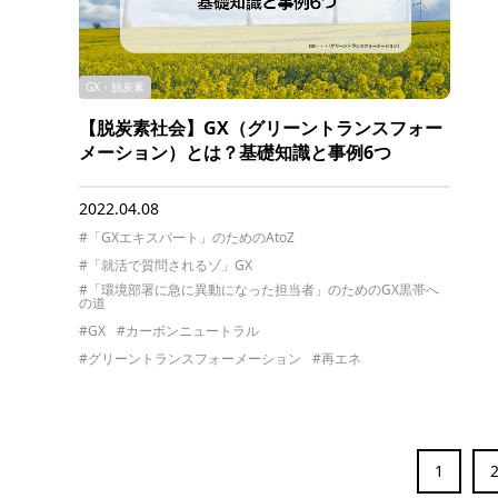
GX・脱炭素
【脱炭素社会】GX（グリーントランスフォー
メーション）とは？基礎知識と事例6つ
2022.04.08
#「GXエキスパート」のためのAtoZ
#「就活で質問されるゾ」GX
#「環境部署に急に異動になった担当者」のためのGX黒帯へ
の道
#GX
#カーボンニュートラル
#グリーントランスフォーメーション
#再エネ
1