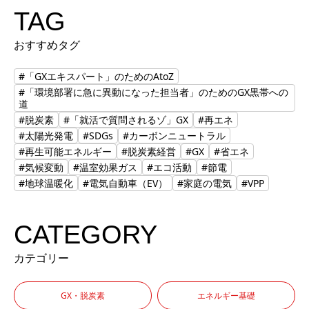
TAG
おすすめタグ
#「GXエキスパート」のためのAtoZ
#「環境部署に急に異動になった担当者」のためのGX黒帯への
道
#脱炭素
#「就活で質問されるゾ」GX
#再エネ
#太陽光発電
#SDGs
#カーボンニュートラル
#再生可能エネルギー
#脱炭素経営
#GX
#省エネ
#気候変動
#温室効果ガス
#エコ活動
#節電
#地球温暖化
#電気自動車（EV）
#家庭の電気
#VPP
CATEGORY
カテゴリー
GX・脱炭素
エネルギー基礎