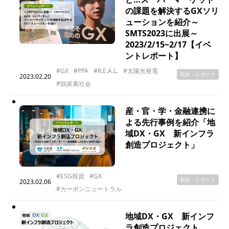
の課題を解決するGXソリ
ューションを紹介～
SMTS2023に出展～
2023/2/15~2/17【イベ
ントレポート】
#GX
#PPA
#R.E.A.L.
#太陽光発電
取材・レポート
2023.02.20
#脱炭素社会
産・官・学・金融連携に
よる先行事例を紹介「地
域DX・GX 新インフラ
創造プロジェクト」
#ESG投資
#GX
取材・レポート
2023.02.06
#カーボンニュートラル
地域DX・GX 新インフ
ラ創造プロジェクト