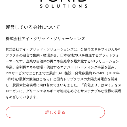
運営している会社について
株式会社アイ・グリッド・ソリューションズ
株式会社アイ・グリッド・ソリューションズは、分散再エネをフィジカル×
デジタルの融合で集約・循環させ、日本各地のGXを推進するプラットフォ
ーマーです。企業や自治体の再エネ自給率を最大化するGXソリューション
事業、余剰再エネを循環・供給するエナジートレーディング事業を営み、
PPAサービスではこれまでに累計1,410施設・発電容量約357MW （2026年
3月時点/最新の数値は
こちら
）と国内トップクラスの太陽光発電所を開発
し、脱炭素社会実現に向け努めてまいりました。「変化より、はやく」をス
ローガンに、グリーンエネルギーが地域をめぐるサステナブルな世界の実現
をめざしていきます。
詳しく見る