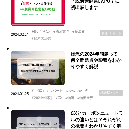
「脱炭素経営EXPO」に
初出展します
#BCP
#GX
#物流業界
#脱炭素
取材・レポート
2024.02.21
#脱炭素経営
物流の2024年問題って
何？問題点や影響をわか
りやすく解説
#「GXエキスパート」のためのAtoZ
地域GX・くらし
2024.01.05
#2024年問題
#GX
#物流
#物流業界
GXとカーボンニュートラ
ルの違いとは？それぞれ
の概要もわかりやすく解