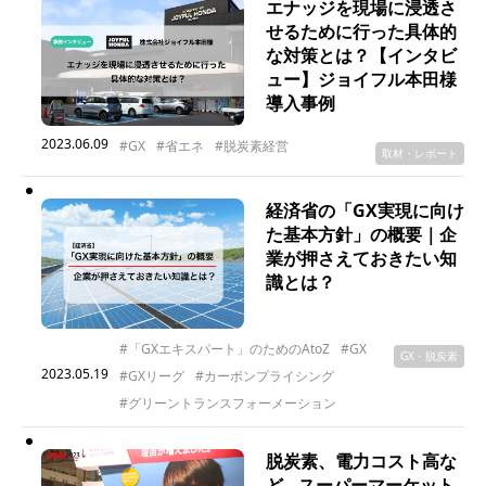
エナッジを現場に浸透さ
せるために行った具体的
な対策とは？【インタビ
ュー】ジョイフル本田様
導入事例
2023.06.09
#GX
#省エネ
#脱炭素経営
取材・レポート
経済省の「GX実現に向け
た基本方針」の概要｜企
業が押さえておきたい知
識とは？
#「GXエキスパート」のためのAtoZ
#GX
GX・脱炭素
2023.05.19
#GXリーグ
#カーボンプライシング
#グリーントランスフォーメーション
脱炭素、電力コスト高な
ど…スーパーマーケット