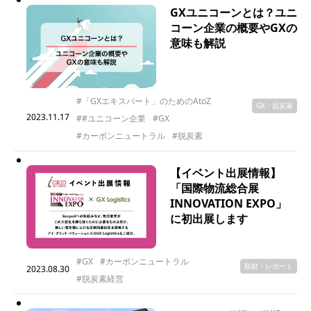
GXユニコーンとは？ユニ
コーン企業の概要やGXの
意味も解説
#「GXエキスパート」のためのAtoZ
GX・脱炭素
2023.11.17
##ユニコーン企業
#GX
#カーボンニュートラル
#脱炭素
【イベント出展情報】
「国際物流総合展
INNOVATION EXPO」
に初出展します
#GX
#カーボンニュートラル
取材・レポート
2023.08.30
#脱炭素経営