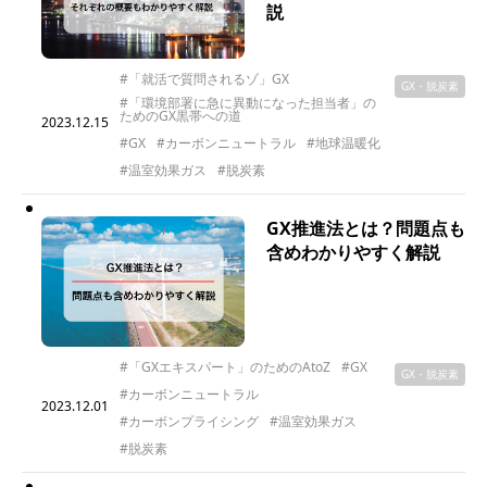
説
#「就活で質問されるゾ」GX
GX・脱炭素
#「環境部署に急に異動になった担当者」の
ためのGX黒帯への道
2023.12.15
#GX
#カーボンニュートラル
#地球温暖化
#温室効果ガス
#脱炭素
GX推進法とは？問題点も
含めわかりやすく解説
#「GXエキスパート」のためのAtoZ
#GX
GX・脱炭素
#カーボンニュートラル
2023.12.01
#カーボンプライシング
#温室効果ガス
#脱炭素