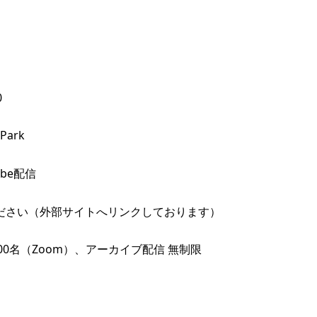
0
ark
be配信
ださい（外部サイトへリンクしております）
00名（Zoom）、アーカイブ配信 無制限