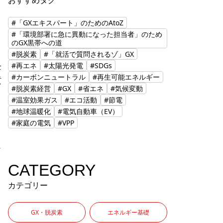
おすすめタグ
#「GXエキスパート」のためのAtoZ
#「環境部署に急に異動になった担当者」のため
のGX黒帯への道
#脱炭素
#「就活で質問されるゾ」GX
企
#再エネ
#太陽光発電
#SDGs
#カーボンニュートラル
#再生可能エネルギー
貢
#脱炭素経営
#GX
#省エネ
#気候変動
#温室効果ガス
#エコ活動
#節電
#地球温暖化
#電気自動車（EV）
#家庭の電気
#VPP
な
CATEGORY
カテゴリー
GX・脱炭素
エネルギー基礎