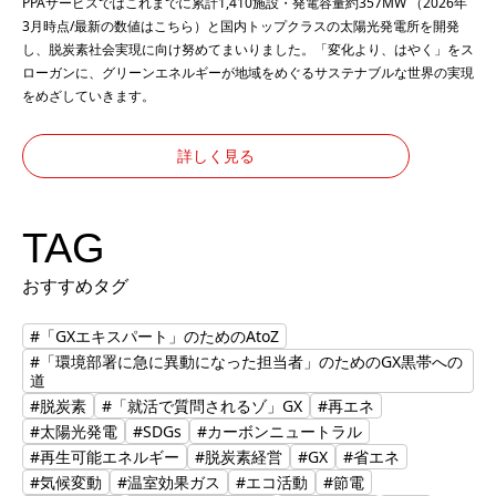
PPAサービスではこれまでに累計1,410施設・発電容量約357MW （2026年
3月時点/最新の数値は
こちら
）と国内トップクラスの太陽光発電所を開発
し、脱炭素社会実現に向け努めてまいりました。「変化より、はやく」をス
ローガンに、グリーンエネルギーが地域をめぐるサステナブルな世界の実現
をめざしていきます。
詳しく見る
TAG
おすすめタグ
#「GXエキスパート」のためのAtoZ
#「環境部署に急に異動になった担当者」のためのGX黒帯への
道
#脱炭素
#「就活で質問されるゾ」GX
#再エネ
#太陽光発電
#SDGs
#カーボンニュートラル
#再生可能エネルギー
#脱炭素経営
#GX
#省エネ
#気候変動
#温室効果ガス
#エコ活動
#節電