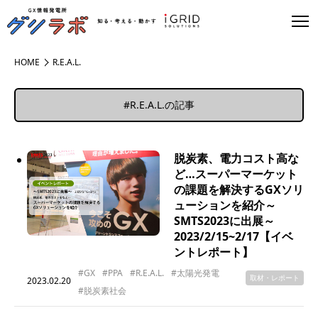
HOME
R.E.A.L.
#R.E.A.L.の記事
脱炭素、電力コスト高な
ど…スーパーマーケット
の課題を解決するGXソリ
ューションを紹介～
SMTS2023に出展～
2023/2/15~2/17【イベ
ントレポート】
#GX
#PPA
#R.E.A.L.
#太陽光発電
取材・レポート
2023.02.20
#脱炭素社会