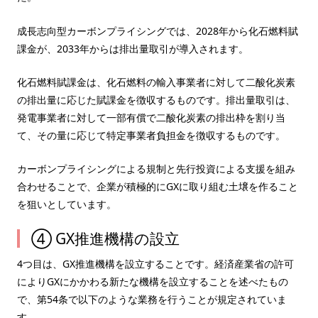
成長志向型カーボンプライシングでは、2028年から化石燃料賦
課金が、2033年からは排出量取引が導入されます。
化石燃料賦課金は、化石燃料の輸入事業者に対して二酸化炭素
の排出量に応じた賦課金を徴収するものです。排出量取引は、
発電事業者に対して一部有償で二酸化炭素の排出枠を割り当
て、その量に応じて特定事業者負担金を徴収するものです。
カーボンプライシングによる規制と先行投資による支援を組み
合わせることで、企業が積極的にGXに取り組む土壌を作ること
を狙いとしています。
④ GX推進機構の設立
4つ目は、GX推進機構を設立することです。経済産業省の許可
によりGXにかかわる新たな機構を設立することを述べたもの
で、第54条で以下のような業務を行うことが規定されていま
す。