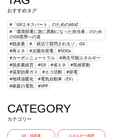
TAG
おすすめタグ
#「GXエキスパート」のためのAtoZ
#「環境部署に急に異動になった担当者」のため
のGX黒帯への道
#脱炭素
#「就活で質問されるゾ」GX
#再エネ
#太陽光発電
#SDGs
#カーボンニュートラル
#再生可能エネルギー
#脱炭素経営
#GX
#省エネ
#気候変動
#温室効果ガス
#エコ活動
#節電
#地球温暖化
#電気自動車（EV）
#家庭の電気
#VPP
CATEGORY
カテゴリー
GX・脱炭素
エネルギー基礎