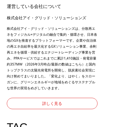
運営している会社について
株式会社アイ・グリッド・ソリューションズ
株式会社アイ・グリッド・ソリューションズは、分散再エ
ネをフィジカル×デジタルの融合で集約・循環させ、日本各
地のGXを推進するプラットフォーマーです。企業や自治体
の再エネ自給率を最大化するGXソリューション事業、余剰
再エネを循環・供給するエナジートレーディング事業を営
み、PPAサービスではこれまでに累計1,410施設・発電容量
約357MW （2026年3月時点/最新の数値は
こちら
）と国内
トップクラスの太陽光発電所を開発し、脱炭素社会実現に
向け努めてまいりました。「変化より、はやく」をスロー
ガンに、グリーンエネルギーが地域をめぐるサステナブル
な世界の実現をめざしていきます。
詳しく見る