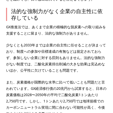
法的な強制力がなく企業の自主性に依
存している
GX推進法では、あくまで企業の積極的な脱炭素への取り組みを
支援することに留まり、法的な強制力がありません。
少なくとも2033年までは企業の自主性に任せることが決まって
おり、制度への参加や目標達成の有無などは規定されておら
ず、参加しない企業に対する罰則もありません。法的な強制力
がない制度では、二酸化炭素排出削減の大きな効果は見込めな
いほか、公平性に欠けていることも問題です。
また、炭素価格が国際的な水準に比べて低いことも問題だと言
われています。GX経済移行債の20兆円から試算すると、日本の
炭素価格は2028〜2050年の平均で二酸化炭素1トンあたり
2,750円です。しかし、1トンあたり2,750円では地球規模での
カーボンニュートラル実現に間に合わない可能性が高く、今後