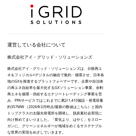
運営している会社について
株式会社アイ・グリッド・ソリューションズ
株式会社アイ・グリッド・ソリューションズは、分散再エ
ネをフィジカル×デジタルの融合で集約・循環させ、日本各
地のGXを推進するプラットフォーマーです。企業や自治体
の再エネ自給率を最大化するGXソリューション事業、余剰
再エネを循環・供給するエナジートレーディング事業を営
み、PPAサービスではこれまでに累計1,410施設・発電容量
約357MW （2026年3月時点/最新の数値は
こちら
）と国内
トップクラスの太陽光発電所を開発し、脱炭素社会実現に
向け努めてまいりました。「変化より、はやく」をスロー
ガンに、グリーンエネルギーが地域をめぐるサステナブル
な世界の実現をめざしていきます。