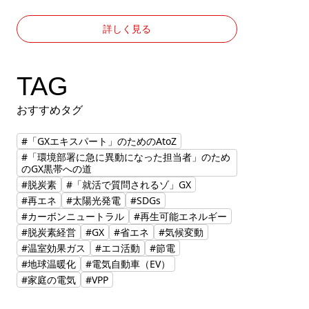
詳しく見る
TAG
おすすめタグ
#「GXエキスパート」のためのAtoZ
#「環境部署に急に異動になった担当者」のため
のGX黒帯への道
#脱炭素
#「就活で質問されるゾ」GX
#再エネ
#太陽光発電
#SDGs
#カーボンニュートラル
#再生可能エネルギー
#脱炭素経営
#GX
#省エネ
#気候変動
#温室効果ガス
#エコ活動
#節電
#地球温暖化
#電気自動車（EV）
#家庭の電気
#VPP