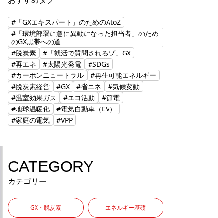
おすすめタグ
#「GXエキスパート」のためのAtoZ
#「環境部署に急に異動になった担当者」のため
のGX黒帯への道
#脱炭素
#「就活で質問されるゾ」GX
#再エネ
#太陽光発電
#SDGs
#カーボンニュートラル
#再生可能エネルギー
#脱炭素経営
#GX
#省エネ
#気候変動
#温室効果ガス
#エコ活動
#節電
#地球温暖化
#電気自動車（EV）
#家庭の電気
#VPP
CATEGORY
カテゴリー
GX・脱炭素
エネルギー基礎