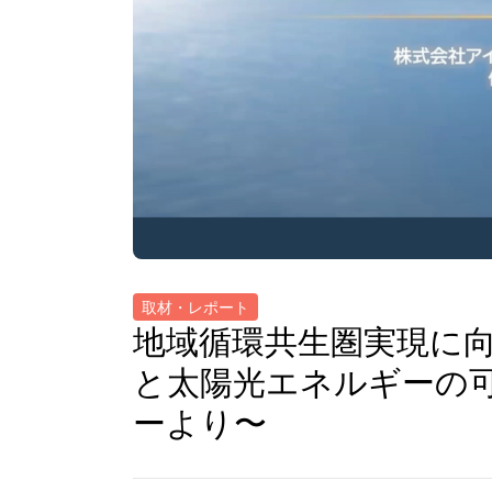
取材・レポート
地域循環共生圏実現に
と太陽光エネルギーの可
ーより〜