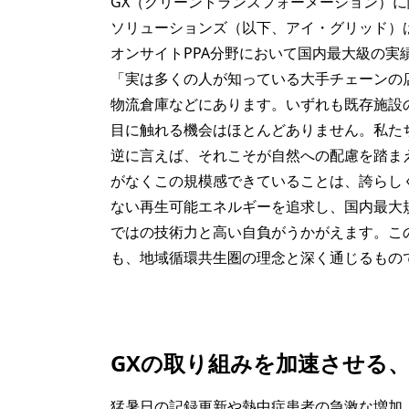
GX（グリーントランスフォーメーション）
ソリューションズ（以下、アイ・グリッド）は
オンサイトPPA分野において国内最大級の実績
「実は多くの人が知っている大手チェーンの
物流倉庫などにあります。いずれも既存施設
目に触れる機会はほとんどありません。私た
逆に言えば、それこそが自然への配慮を踏ま
がなくこの規模感できていることは、誇らし
ない再生可能エネルギーを追求し、国内最大
ではの技術力と高い自負がうかがえます。こ
も、地域循環共生圏の理念と深く通じるもの
GX
の取り組みを加速させる、
猛暑日の記録更新や熱中症患者の急激な増加