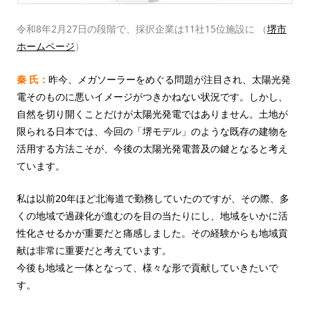
令和8年2月27日の段階で、採択企業は11社15位施設に （
堺市
ホームページ
）
秦 氏：
昨今、メガソーラーをめぐる問題が注目され、太陽光発
電そのものに悪いイメージがつきかねない状況です。しかし、
自然を切り開くことだけが太陽光発電ではありません。土地が
限られる日本では、今回の「堺モデル」のような既存の建物を
活用する方法こそが、今後の太陽光発電普及の鍵となると考え
ています。
私は以前20年ほど北海道で勤務していたのですが、その際、多
くの地域で過疎化が進むのを目の当たりにし、地域をいかに活
性化させるかが重要だと痛感しました。その経験からも地域貢
献は非常に重要だと考えています。
今後も地域と一体となって、様々な形で貢献していきたいで
す。