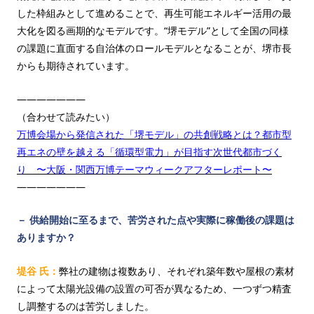
した枠組みとして進めることで、再生可能エネルギー活用の最
大化を図る画期的なモデルです。“堺モデル”として全国の同様
の課題に直面する自治体のロールモデルとなることが、堺市長
からも期待されています。
―――――――
（合わせて読みたい）
万博会場から発信された「堺モデル」の共創戦略とは？都市型
再エネの壁を越える「循環型電力」が目指す次世代都市づく
り 〜大阪・関西万博テーマウィークアフターレポート〜
―――――――
－ 供給開始に至るまで、苦労された点や実際に稼働後の課題は
ありますか？
堤谷 氏：
弊社の建物は複数あり、それぞれ築年数や屋根の素材
によって太陽光設備の設置の可否が異なるため、一つずつ精査
し調整するのは苦労しました。