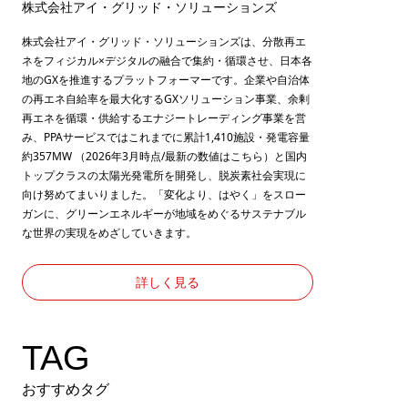
株式会社アイ・グリッド・ソリューションズ
株式会社アイ・グリッド・ソリューションズは、分散再エ
ネをフィジカル×デジタルの融合で集約・循環させ、日本各
地のGXを推進するプラットフォーマーです。企業や自治体
の再エネ自給率を最大化するGXソリューション事業、余剰
再エネを循環・供給するエナジートレーディング事業を営
み、PPAサービスではこれまでに累計1,410施設・発電容量
約357MW （2026年3月時点/最新の数値は
こちら
）と国内
トップクラスの太陽光発電所を開発し、脱炭素社会実現に
向け努めてまいりました。「変化より、はやく」をスロー
ガンに、グリーンエネルギーが地域をめぐるサステナブル
な世界の実現をめざしていきます。
詳しく見る
TAG
おすすめタグ