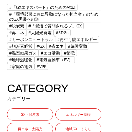
#「GXエキスパート」のためのAtoZ
#「環境部署に急に異動になった担当者」のため
のGX黒帯への道
#脱炭素
#「就活で質問されるゾ」GX
#再エネ
#太陽光発電
#SDGs
#カーボンニュートラル
#再生可能エネルギー
#脱炭素経営
#GX
#省エネ
#気候変動
#温室効果ガス
#エコ活動
#節電
#地球温暖化
#電気自動車（EV）
#家庭の電気
#VPP
CATEGORY
カテゴリー
GX・脱炭素
エネルギー基礎
再エネ・太陽光
地域GX・くらし