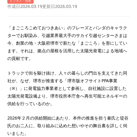
ビジネス・技術
作成日
2026.03.19
更新日
2026.03.19
「まごころこめておつきあい」のフレーズとパンダのキャラク
ターでお馴染み、引越業界最大手のサカイ引越センターさまは
今、創業の地・大阪府堺市で新たな「まごころ」を形にしてい
ます。それは、拠点の屋根を活用した太陽光発電による地域へ
の貢献です。
トラックで街を駆け抜け、人々の暮らしの門出を支えてきた同
社が、なぜ、堺市が推進する「堺市版オフサイトPPA事業
（※）」に発電協力事業者として参画し、自社施設に設置した
太陽光発電設備より、堺市役所本庁舎へ再生可能エネルギーの
供給を行っているのか。
2026年２月の供給開始にあたり、本件の推進を担う秦氏と堤谷
氏のお二人に、取り組みに込めた想いやその舞台裏を詳しく伺
いました。