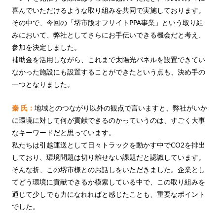
喜んでいただけるような取り組みを共同で実施しております。
その中で、今回の「堺市版オフサイトPPA事業」という取り組
みにおいて、弊社としてさらにお手伝いできる機会だと考え、
参加を決定しました。
補助金を活用しながら、これまで太陽光パネルを設置できてい
なかった施設にも設置することができたという点も、決め手の
一つとなりました。
秦 氏：
地域とのつながり以外の観点で言いますと、弊社がいか
に環境に対して何が貢献できるのかっていうのは、すごく大事
なキーワードだと思っています。
私たちは引越運送として日々トラックを動かす中でCO2を排出
しており、環境問題は切り離せない課題だと認識しています。
そんな折、この堺市様とのお話しをいただきました。企業とし
てどう環境に貢献できるか模索している中で、この取り組みを
通じて少しでも力になれればと感じたことも、重要なポイント
でした。