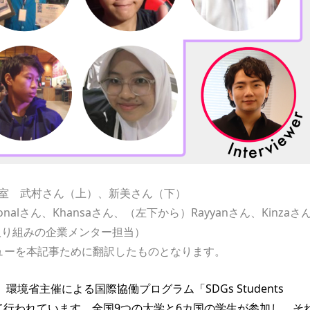
究室 武村さん（上）、新美さん（下）
Donalさん、Khansaさん、（左下から）Rayyanさん、Kinzaさ
本取り組みの企業メンター担当）
ューを本記事ために翻訳したものとなります。
省主催による国際協働プログラム「SDGs Students
の一環として行われています。全国9つの大学と6カ国の学生が参加し、そ