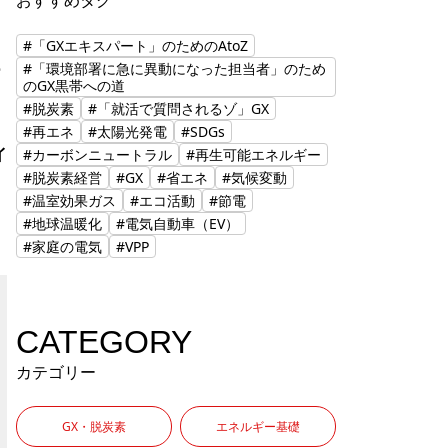
おすすめタグ
#「GXエキスパート」のためのAtoZ
ー
#「環境部署に急に異動になった担当者」のため
のGX黒帯への道
#脱炭素
#「就活で質問されるゾ」GX
#再エネ
#太陽光発電
#SDGs
イ
#カーボンニュートラル
#再生可能エネルギー
#脱炭素経営
#GX
#省エネ
#気候変動
#温室効果ガス
#エコ活動
#節電
#地球温暖化
#電気自動車（EV）
#家庭の電気
#VPP
CATEGORY
カテゴリー
GX・脱炭素
エネルギー基礎