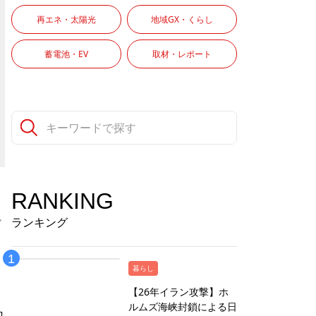
再エネ・太陽光
地域GX・くらし
蓄電池・EV
取材・レポート
RANKING
ん
ランキング
暮らし
【26年イラン攻撃】ホ
ルムズ海峡封鎖による日
れ