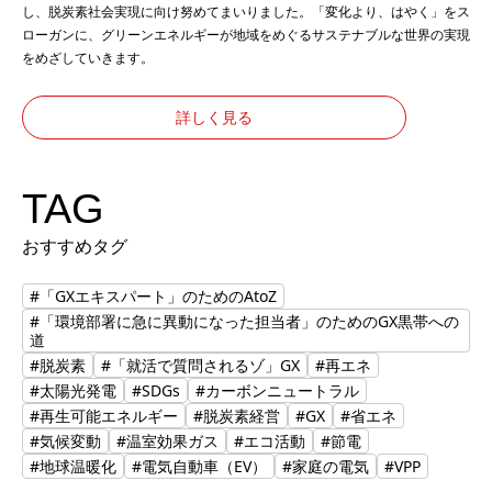
し、脱炭素社会実現に向け努めてまいりました。「変化より、はやく」をス
ローガンに、グリーンエネルギーが地域をめぐるサステナブルな世界の実現
をめざしていきます。
詳しく見る
TAG
おすすめタグ
#「GXエキスパート」のためのAtoZ
#「環境部署に急に異動になった担当者」のためのGX黒帯への
道
#脱炭素
#「就活で質問されるゾ」GX
#再エネ
#太陽光発電
#SDGs
#カーボンニュートラル
#再生可能エネルギー
#脱炭素経営
#GX
#省エネ
#気候変動
#温室効果ガス
#エコ活動
#節電
#地球温暖化
#電気自動車（EV）
#家庭の電気
#VPP