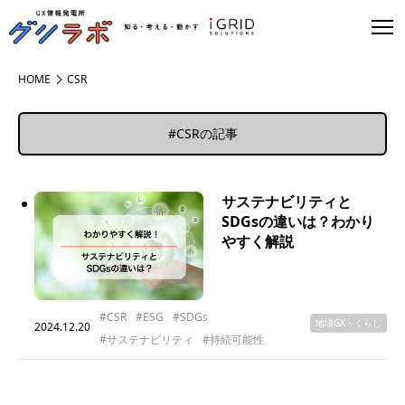
HOME
CSR
#CSRの記事
サステナビリティと
SDGsの違いは？わかり
やすく解説
#CSR
#ESG
#SDGs
地域GX・くらし
2024.12.20
#サステナビリティ
#持続可能性