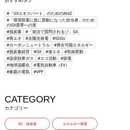
おすすめタグ
#「GXエキスパート」のためのAtoZ
#「環境部署に急に異動になった担当者」のため
のGX黒帯への道
#脱炭素
#「就活で質問されるゾ」GX
#再エネ
#太陽光発電
#SDGs
#カーボンニュートラル
#再生可能エネルギー
#脱炭素経営
#GX
#省エネ
#気候変動
#温室効果ガス
#エコ活動
#節電
#地球温暖化
#電気自動車（EV）
#家庭の電気
#VPP
CATEGORY
カテゴリー
GX・脱炭素
エネルギー基礎
を