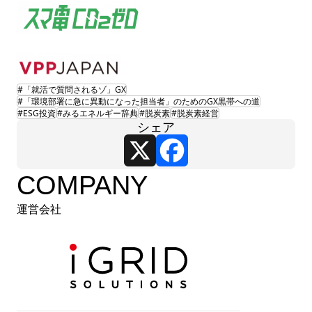
#「就活で質問されるゾ」GX
#「環境部署に急に異動になった担当者」のためのGX黒帯への道
#ESG投資
#みるエネルギー辞典
#脱炭素
#脱炭素経営
シェア
X
Facebook
COMPANY
運営会社