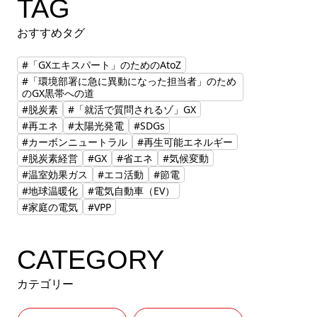
TAG
おすすめタグ
#「GXエキスパート」のためのAtoZ
#「環境部署に急に異動になった担当者」のため
のGX黒帯への道
#脱炭素
#「就活で質問されるゾ」GX
#再エネ
#太陽光発電
#SDGs
#カーボンニュートラル
#再生可能エネルギー
#脱炭素経営
#GX
#省エネ
#気候変動
#温室効果ガス
#エコ活動
#節電
#地球温暖化
#電気自動車（EV）
#家庭の電気
#VPP
CATEGORY
カテゴリー