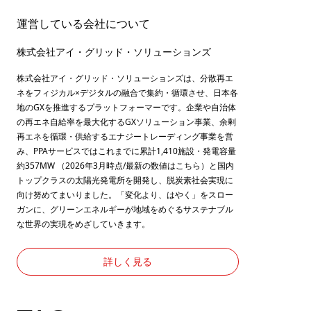
運営している会社について
株式会社アイ・グリッド・ソリューションズ
株式会社アイ・グリッド・ソリューションズは、分散再エ
ネをフィジカル×デジタルの融合で集約・循環させ、日本各
地のGXを推進するプラットフォーマーです。企業や自治体
の再エネ自給率を最大化するGXソリューション事業、余剰
再エネを循環・供給するエナジートレーディング事業を営
み、PPAサービスではこれまでに累計1,410施設・発電容量
約357MW （2026年3月時点/最新の数値は
こちら
）と国内
トップクラスの太陽光発電所を開発し、脱炭素社会実現に
向け努めてまいりました。「変化より、はやく」をスロー
ガンに、グリーンエネルギーが地域をめぐるサステナブル
な世界の実現をめざしていきます。
詳しく見る