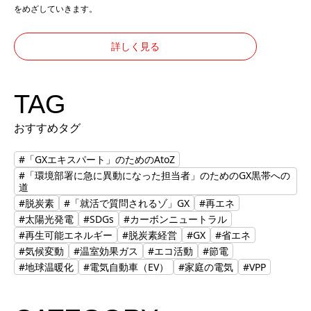
をめざしていきます。
詳しく見る
TAG
おすすめタグ
#「GXエキスパート」のためのAtoZ
#「環境部署に急に異動になった担当者」のためのGX黒帯への
道
#脱炭素
#「就活で質問されるゾ」GX
#再エネ
#太陽光発電
#SDGs
#カーボンニュートラル
#再生可能エネルギー
#脱炭素経営
#GX
#省エネ
#気候変動
#温室効果ガス
#エコ活動
#節電
#地球温暖化
#電気自動車（EV）
#家庭の電気
#VPP