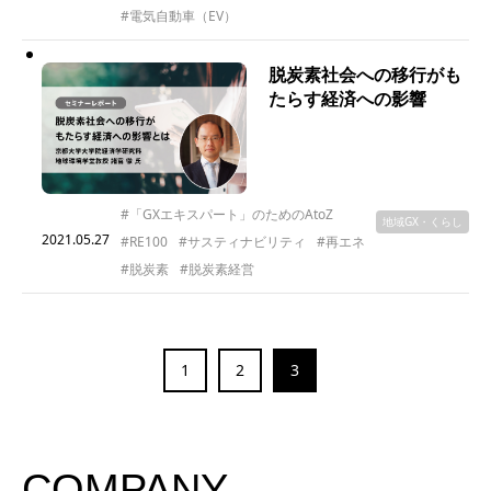
#電気自動車（EV）
脱炭素社会への移行がも
たらす経済への影響
#「GXエキスパート」のためのAtoZ
地域GX・くらし
2021.05.27
#RE100
#サスティナビリティ
#再エネ
#脱炭素
#脱炭素経営
1
2
3
COMPANY