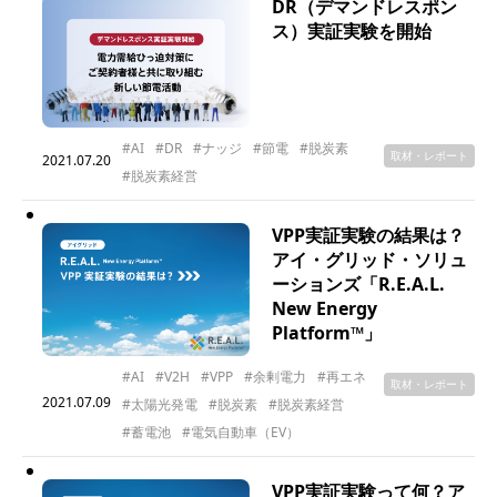
DR（デマンドレスポン
ス）実証実験を開始
#AI
#DR
#ナッジ
#節電
#脱炭素
取材・レポート
2021.07.20
#脱炭素経営
VPP実証実験の結果は？
アイ・グリッド・ソリュ
ーションズ「R.E.A.L.
New Energy
Platform™」
#AI
#V2H
#VPP
#余剰電力
#再エネ
取材・レポート
2021.07.09
#太陽光発電
#脱炭素
#脱炭素経営
#蓄電池
#電気自動車（EV）
VPP実証実験って何？ア