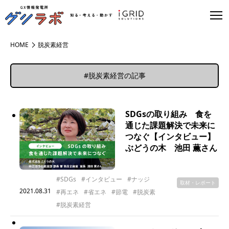
HOME
脱炭素経営
#脱炭素経営の記事
SDGsの取り組み 食を
通じた課題解決で未来に
つなぐ【インタビュー】
ぶどうの木 池田 薫さん
#SDGs
#インタビュー
#ナッジ
取材・レポート
2021.08.31
#再エネ
#省エネ
#節電
#脱炭素
#脱炭素経営