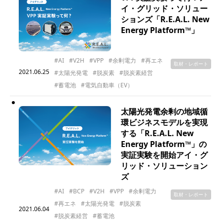
イ・グリッド・ソリュー
ションズ「R.E.A.L. New
Energy Platform™」
#AI
#V2H
#VPP
#余剰電力
#再エネ
取材・レポート
2021.06.25
#太陽光発電
#脱炭素
#脱炭素経営
#蓄電池
#電気自動車（EV）
太陽光発電余剰の地域循
環ビジネスモデルを実現
する「R.E.A.L. New
Energy Platform™」の
実証実験を開始アイ・グ
リッド・ソリューション
ズ
#AI
#BCP
#V2H
#VPP
#余剰電力
取材・レポート
#再エネ
#太陽光発電
#脱炭素
2021.06.04
#脱炭素経営
#蓄電池