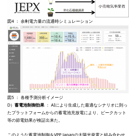
図4 ： 余剰電力量の流通時シミュレーション
図5 ： 各種予測分析イメージ
D）
蓄電池制御効果
： AIにより生成した最適なシナリオに則っ
たプラットフォームからの蓄電池充放電により、ピークカット
等の節電効果が検証出来た。
このような蓄電池制御をVPP Japanの太陽光発電と組み合わせ