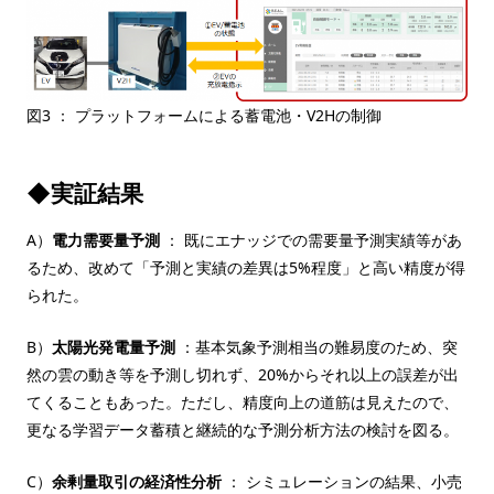
図3 ： プラットフォームによる蓄電池・V2Hの制御
◆実証結果
A）
電力需要量予測
： 既にエナッジでの需要量予測実績等があ
るため、改めて「予測と実績の差異は5%程度」と高い精度が得
られた。
B）
太陽光発電量予測
：基本気象予測相当の難易度のため、突
然の雲の動き等を予測し切れず、20%からそれ以上の誤差が出
てくることもあった。ただし、精度向上の道筋は見えたので、
更なる学習データ蓄積と継続的な予測分析方法の検討を図る。
C）
余剰量取引の経済性分析
： シミュレーションの結果、小売