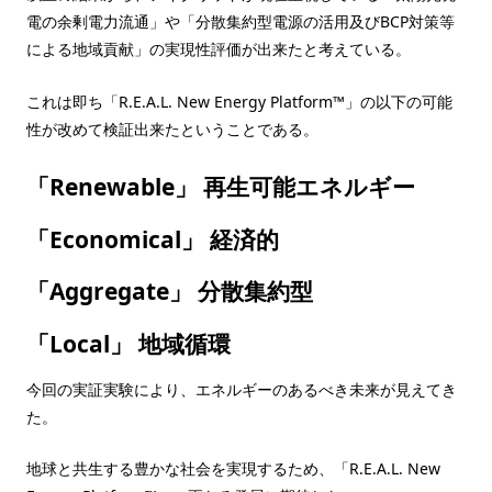
電の余剰電力流通」や「分散集約型電源の活用及びBCP対策等
による地域貢献」の実現性評価が出来たと考えている。
これは即ち「R.E.A.L. New Energy Platform™」の以下の可能
性が改めて検証出来たということである。
「
R
enewable」 再生可能エネルギー
「
E
conomical」 経済的
「
A
ggregate」 分散集約型
「
L
ocal」 地域循環
今回の実証実験により、エネルギーのあるべき未来が見えてき
た。
地球と共生する豊かな社会を実現するため、「R.E.A.L. New