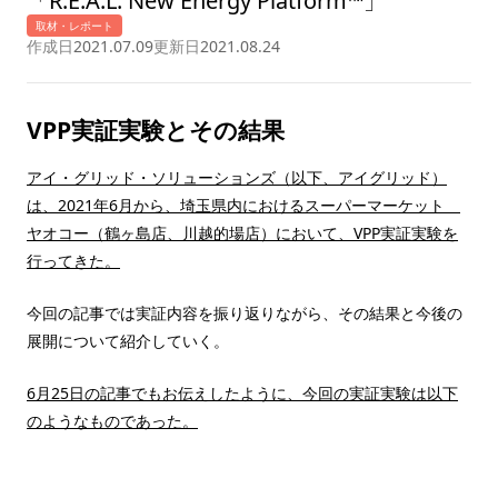
「
R.E.A.L. New Energy Platform™
」
取材・レポート
作成日
2021.07.09
更新日
2021.08.24
VPP実証実験とその結果
アイ・グリッド・ソリューションズ（以下、アイグリッド）
は、2021年6月から、埼玉県内におけるスーパーマーケット
ヤオコー（鶴ヶ島店、川越的場店）において、VPP実証実験を
行ってきた。
今回の記事では実証内容を振り返りながら、その結果と今後の
展開について紹介していく。
6月25日の記事でもお伝えしたように、今回の実証実験は以下
のようなものであった。