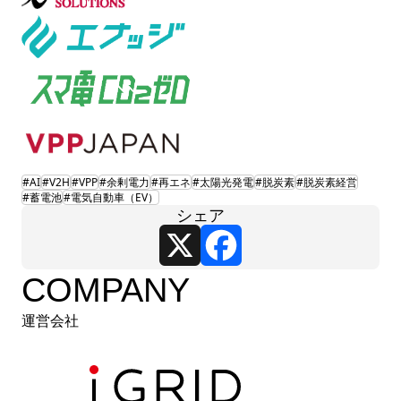
#AI
#V2H
#VPP
#余剰電力
#再エネ
#太陽光発電
#脱炭素
#脱炭素経営
#蓄電池
#電気自動車（EV）
シェア
X
Facebook
COMPANY
運営会社