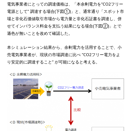
電気事業者にとっての調達価格は、「本余剰電力を“CO2フリー
電源として” 調達する場合(下図①)」と、通常通り「スポット市
場と非化石​価値取引市場から電力量と非化石証書を調達し、併
せてインバランス料金を支払う結果になる場合(下図②)」とで
遜色が無いことを改めて確認した。
本シミュレーション結果から、余剰電力を活用することで、小
売電気事業者が、現状の市場調達に比べ “CO2フリー電力をよ
り安定的に調達すること” が可能になると考える。