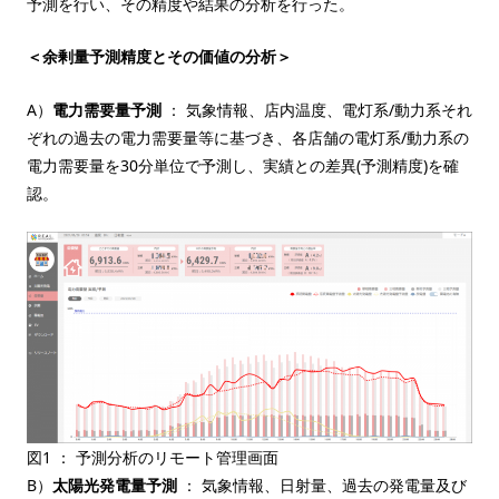
予測を行い、その精度や結果の分析を行った。
＜余剰量予測精度とその価値の分析＞
A）
電力需要量予測
： 気象情報、店内温度、電灯系/動力系それ
ぞれの過去の電力需要量等に基づき、各店舗の電灯系/動力系の
電力需要量を30分単位で予測し、実績との差異(予測精度)を確
認。
図1 ： 予測分析のリモート管理画面
B）
太陽光発電量予測
： 気象情報、日射量、過去の発電量及び