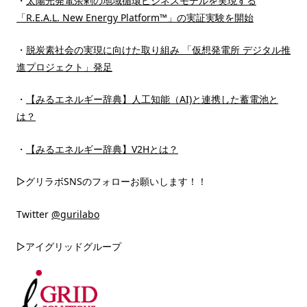
・
太陽光発電余剰の地域循環ビジネスモデルを実現する
「R.E.A.L. New Energy Platform™」の実証実験を開始
・
脱炭素社会の実現に向けた取り組み 「仮想発電所 デジタル推
進プロジェクト」発足
・
【みるエネルギー辞典】人工知能（AI)と連携した蓄電池と
は？
・
【みるエネルギー辞典】V2Hとは？
▷グリラボSNSのフォローお願いします！！
Twitter
@gurilabo
▷アイグリッドグループ