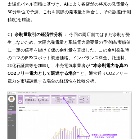
太陽光パネル面積に基づき、AIにより各店舗の将来の発電量を
30分単位で予測。これを実際の発電量と照合し、その誤差(予測
精度)を確認。
C
）余剰量取引の経済性分析
： 今回の両店舗ではまだ余剰が発
生しないため、太陽光発電量と系統電力需要量の予測値/実績値
に一定の倍率を掛けて仮の余剰量を算出した。この余剰発生時
のコマのJEPXスポット調達価格、インバランス料金、託送料、
非化石証書等を加味し、小売電気事業者が
“本余剰電力を真の
CO2フリー電力として調達する場合”
と、通常通りCO2フリー
電力を市場調達する場合の経済性を比較分析。