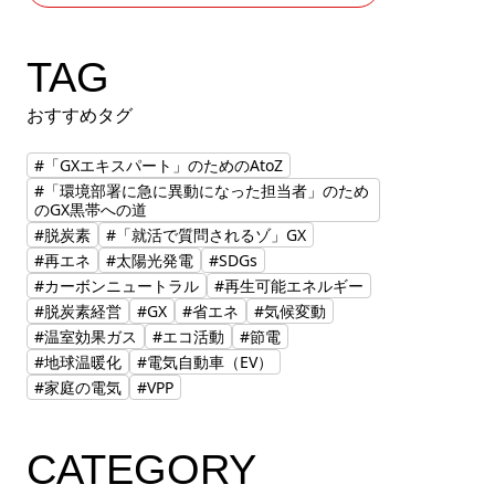
TAG
おすすめタグ
#「GXエキスパート」のためのAtoZ
#「環境部署に急に異動になった担当者」のため
のGX黒帯への道
#脱炭素
#「就活で質問されるゾ」GX
#再エネ
#太陽光発電
#SDGs
#カーボンニュートラル
#再生可能エネルギー
#脱炭素経営
#GX
#省エネ
#気候変動
#温室効果ガス
#エコ活動
#節電
#地球温暖化
#電気自動車（EV）
#家庭の電気
#VPP
CATEGORY