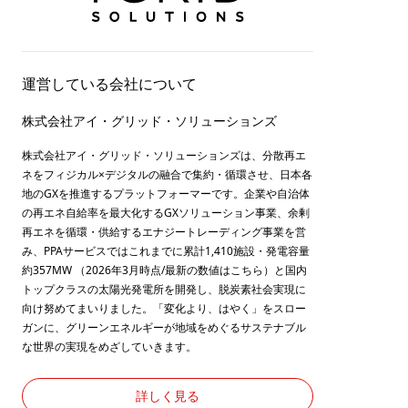
運営している会社について
株式会社アイ・グリッド・ソリューションズ
株式会社アイ・グリッド・ソリューションズは、分散再エ
ネをフィジカル×デジタルの融合で集約・循環させ、日本各
地のGXを推進するプラットフォーマーです。企業や自治体
の再エネ自給率を最大化するGXソリューション事業、余剰
再エネを循環・供給するエナジートレーディング事業を営
み、PPAサービスではこれまでに累計1,410施設・発電容量
約357MW （2026年3月時点/最新の数値は
こちら
）と国内
トップクラスの太陽光発電所を開発し、脱炭素社会実現に
向け努めてまいりました。「変化より、はやく」をスロー
ガンに、グリーンエネルギーが地域をめぐるサステナブル
な世界の実現をめざしていきます。
詳しく見る