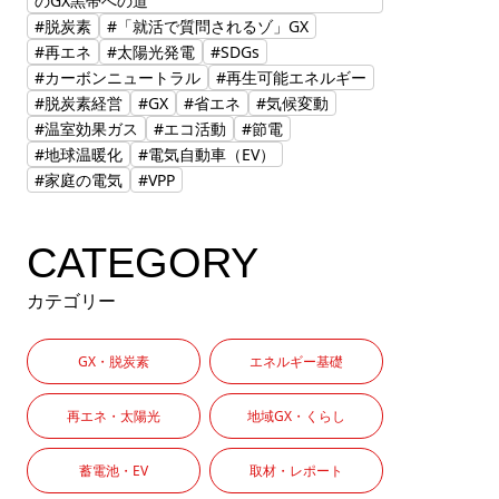
のGX黒帯への道
#脱炭素
#「就活で質問されるゾ」GX
#再エネ
#太陽光発電
#SDGs
#カーボンニュートラル
#再生可能エネルギー
#脱炭素経営
#GX
#省エネ
#気候変動
#温室効果ガス
#エコ活動
#節電
#地球温暖化
#電気自動車（EV）
#家庭の電気
#VPP
CATEGORY
カテゴリー
GX・脱炭素
エネルギー基礎
再エネ・太陽光
地域GX・くらし
蓄電池・EV
取材・レポート