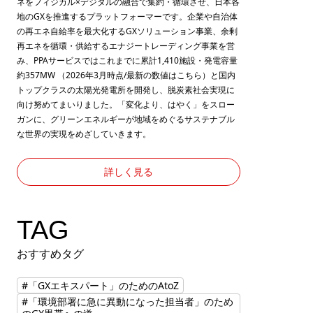
ネをフィジカル×デジタルの融合で集約・循環させ、日本各
地のGXを推進するプラットフォーマーです。企業や自治体
の再エネ自給率を最大化するGXソリューション事業、余剰
再エネを循環・供給するエナジートレーディング事業を営
み、PPAサービスではこれまでに累計1,410施設・発電容量
約357MW （2026年3月時点/最新の数値は
こちら
）と国内
トップクラスの太陽光発電所を開発し、脱炭素社会実現に
向け努めてまいりました。「変化より、はやく」をスロー
ガンに、グリーンエネルギーが地域をめぐるサステナブル
な世界の実現をめざしていきます。
詳しく見る
TAG
おすすめタグ
#「GXエキスパート」のためのAtoZ
#「環境部署に急に異動になった担当者」のため