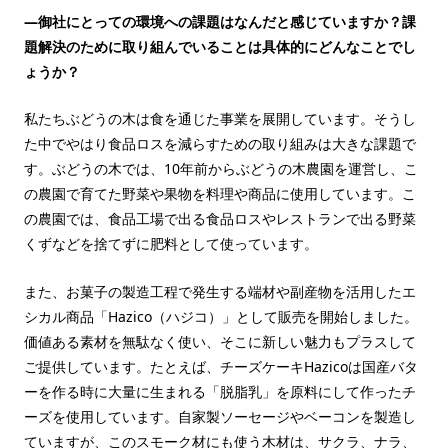
—御社にとっての環境への課題はなんだと感じていますか？課
題解決のために取り組んでいることは具体的にどんなことでし
ょうか？
私たちぶどうの木は食を通じた事業を展開しています。そうし
た中でやはり食品ロスを減らすための取り組みは大きな課題で
す。ぶどうの木では、10年前からぶどうの木農園を運営し、こ
の農園で育てた野菜や果物を料理や商品に使用しています。こ
の農園では、食品工場で出る食品ロスやレストランで出る野菜
くずなどを捨てずに肥料として使っています。
また、お菓子の製造工程で発生する端材や副産物を活用したエ
シカル商品「Hazico（ハジコ）」として販売を開始しました。
価値ある素材を無駄なく使い、そこに新しい魅力もプラスして
ご提供しています。たとえば、チーズケーキHazicoは国産バタ
ーを作る時に大量に生まれる「脱脂乳」を原料にして作ったチ
ーズを使用しています。自家製ソーセージやベーコンを製造し
ていますが、このスモーク材にも使う木材は、サクラ、ナラ、