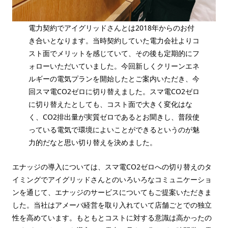
電力契約でアイグリッドさんとは2018年からのお付
き合いとなります。当時契約していた電力会社よりコ
スト面でメリットを感じていて、その後も定期的にフ
ォローいただいていました。今回新しくクリーンエネ
ルギーの電気プランを開始したとご案内いただき、今
回スマ電CO2ゼロに切り替えました。スマ電CO2ゼロ
に切り替えたとしても、コスト面で大きく変化はな
く、CO2排出量が実質ゼロであるとお聞きし、普段使
っている電気で環境によいことができるというのが魅
力的だなと思い切り替えを決めました。
エナッジの導入については、スマ電CO2ゼロへの切り替えのタ
イミングでアイグリッドさんとのいろいろなコミュニケーショ
ンを通じて、エナッジのサービスについてもご提案いただきま
した。当社はアメーバ経営を取り入れていて店舗ごとでの独立
性を高めています。もともとコストに対する意識は高かったの