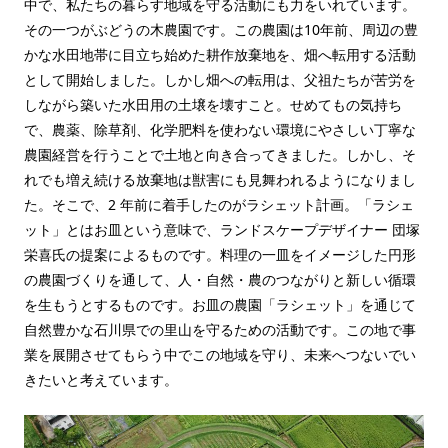
中で、私たちの暮らす地域を守る活動にも力をいれています。
その一つがぶどうの木農園です。この農園は10年前、周辺の豊
かな水田地帯に目立ち始めた耕作放棄地を、畑へ転用する活動
として開始しました。しかし畑への転用は、父祖たちが苦労を
しながら築いた水田用の土壌を壊すこと。せめてもの気持ち
で、農薬、除草剤、化学肥料を使わない環境にやさしい丁寧な
農園経営を行うことで土地と向き合ってきました。しかし、そ
れでも増え続ける放棄地は獣害にも見舞われるようになりまし
た。そこで、2 年前に着手したのがラシェット計画。「ラシェ
ット」とはお皿という意味で、ランドスケープデザイナー 団塚
栄喜氏の提案によるものです。料理の一皿をイメージした円形
の農園づくりを通して、人・自然・農のつながりと新しい循環
を生もうとするものです。お皿の農園「ラシェット」を通じて
自然豊かな石川県での里山を守るための活動です。この地で事
業を展開させてもらう中でこの地域を守り、未来へつないでい
きたいと考えています。