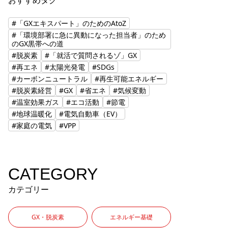
おすすめタグ
#「GXエキスパート」のためのAtoZ
#「環境部署に急に異動になった担当者」のため
のGX黒帯への道
#脱炭素
#「就活で質問されるゾ」GX
#再エネ
#太陽光発電
#SDGs
#カーボンニュートラル
#再生可能エネルギー
#脱炭素経営
#GX
#省エネ
#気候変動
#温室効果ガス
#エコ活動
#節電
#地球温暖化
#電気自動車（EV）
#家庭の電気
#VPP
CATEGORY
カテゴリー
GX・脱炭素
エネルギー基礎