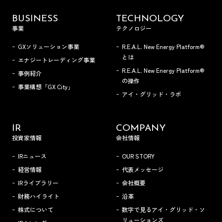
BUSINESS
TECHNOLOGY
事業
テクノロジー
GXソリューション事業
R.E.A.L. New Energy Platform®
とは
エナジートレーディング事業
R.E.A.L. New Energy Platform®
事例紹介
の操作
事業構想「GX City」
アイ・グリッド・ラボ
IR
COMPANY
投資家情報
会社情報
IRニュース
OUR STORY
経営情報
代表メッセージ
IRライブラリー
会社概要
財務ハイライト
沿革
株式について
数字で見るアイ・グリッド・ソ
リューションズ