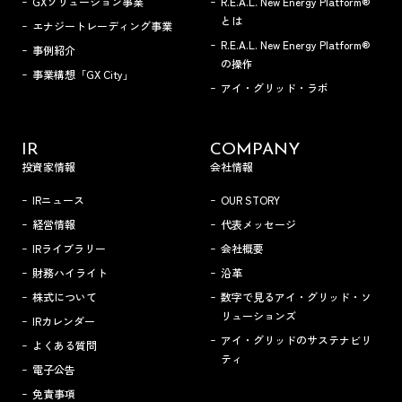
GXソリューション事業
R.E.A.L. New Energy Platform®
とは
エナジートレーディング事業
R.E.A.L. New Energy Platform®
事例紹介
の操作
事業構想「GX City」
アイ・グリッド・ラボ
IR
COMPANY
投資家情報
会社情報
IRニュース
OUR STORY
経営情報
代表メッセージ
IRライブラリー
会社概要
財務ハイライト
沿革
株式について
数字で見るアイ・グリッド・ソ
リューションズ
IRカレンダー
アイ・グリッドのサステナビリ
よくある質問
ティ
電子公告
免責事項