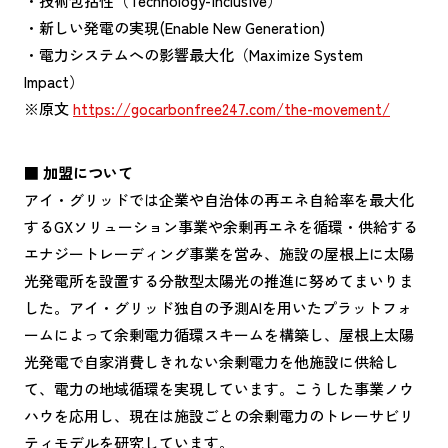
・技術包括性（Technology-inclusive）
・新しい発電の実現(Enable New Generation)
・電力システムへの影響最大化（Maximize System
Impact）
※原文
https://gocarbonfree247.com/the-movement/
■ 加盟について
アイ・グリッドでは企業や自治体の再エネ自給率を最大化
するGXソリューション事業や余剰再エネを循環・供給する
エナジートレーディング事業を営み、施設の屋根上に太陽
光発電所を設置する分散型太陽光の推進に努めてまいりま
した。アイ・グリッド独自の予測AIを用いたプラットフォ
ームによって余剰電力循環スキームを構築し、屋根上太陽
光発電で自家消費しきれない余剰電力を他施設に供給し
て、電力の地域循環を実現しています。こうした事業ノウ
ハウを応用し、現在は施設ごとの余剰電力のトレーサビリ
ティモデルを研究しています。