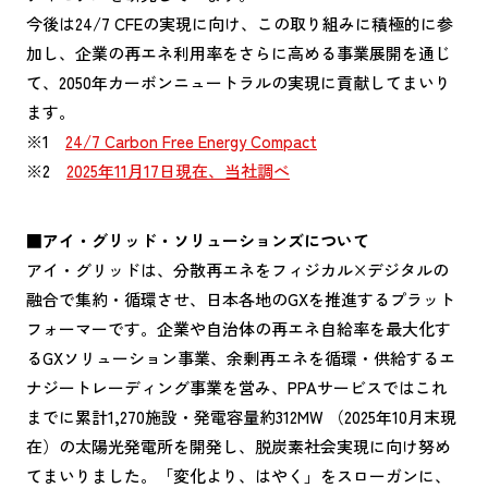
今後は24/7 CFEの実現に向け、この取り組みに積極的に参
加し、企業の再エネ利用率をさらに高める事業展開を通じ
て、2050年カーボンニュートラルの実現に貢献してまいり
ます。
※1
24/7 Carbon Free Energy Compact
※2
2025年11月17日現在、当社調べ
■アイ・グリッド・ソリューションズについて
アイ・グリッドは、分散再エネをフィジカル×デジタルの
融合で集約・循環させ、日本各地のGXを推進するプラット
フォーマーです。企業や自治体の再エネ自給率を最大化す
るGXソリューション事業、余剰再エネを循環・供給するエ
ナジートレーディング事業を営み、PPAサービスではこれ
までに累計1,270施設・発電容量約312MW （2025年10月末現
在）の太陽光発電所を開発し、脱炭素社会実現に向け努め
てまいりました。「変化より、はやく」をスローガンに、