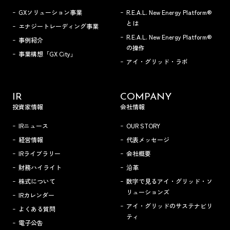
GXソリューション事業
R.E.A.L. New Energy Platform®
とは
エナジートレーディング事業
R.E.A.L. New Energy Platform®
事例紹介
の操作
事業構想「GX City」
アイ・グリッド・ラボ
IR
COMPANY
投資家情報
会社情報
IRニュース
OUR STORY
経営情報
代表メッセージ
IRライブラリー
会社概要
財務ハイライト
沿革
株式について
数字で見るアイ・グリッド・ソ
リューションズ
IRカレンダー
アイ・グリッドのサステナビリ
よくある質問
ティ
電子公告