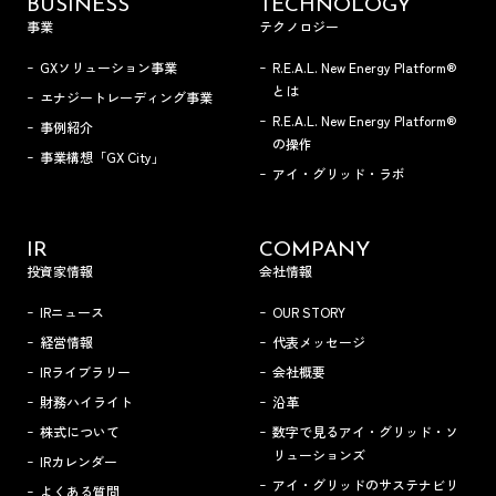
BUSINESS
TECHNOLOGY
事業
テクノロジー
GXソリューション事業
R.E.A.L. New Energy Platform®
とは
エナジートレーディング事業
R.E.A.L. New Energy Platform®
事例紹介
の操作
事業構想「GX City」
アイ・グリッド・ラボ
IR
COMPANY
投資家情報
会社情報
IRニュース
OUR STORY
経営情報
代表メッセージ
IRライブラリー
会社概要
財務ハイライト
沿革
株式について
数字で見るアイ・グリッド・ソ
リューションズ
IRカレンダー
アイ・グリッドのサステナビリ
よくある質問