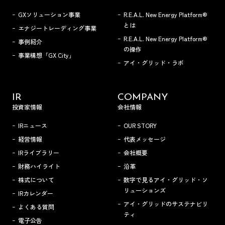
GXソリューション事業
R.E.A.L. New Energy Platform®
とは
エナジートレーディング事業
R.E.A.L. New Energy Platform®
事例紹介
の操作
事業構想「GX City」
アイ・グリッド・ラボ
IR
COMPANY
投資家情報
会社情報
IRニュース
OUR STORY
経営情報
代表メッセージ
IRライブラリー
会社概要
財務ハイライト
沿革
株式について
数字で見るアイ・グリッド・ソ
リューションズ
IRカレンダー
アイ・グリッドのサステナビリ
よくある質問
ティ
電子公告