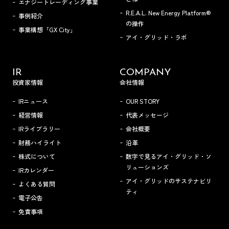
エナジートレーディング事業
R.E.A.L. New Energy Platform®
事例紹介
の操作
事業構想「GX City」
アイ・グリッド・ラボ
IR
COMPANY
投資家情報
会社情報
IRニュース
OUR STORY
経営情報
代表メッセージ
IRライブラリー
会社概要
財務ハイライト
沿革
株式について
数字で見るアイ・グリッド・ソ
リューションズ
IRカレンダー
アイ・グリッドのサステナビリ
よくある質問
ティ
電子公告
免責事項