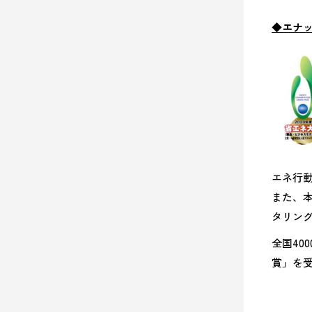
◆エナッ
エネ行
また、
タリン
全国40
賞」を