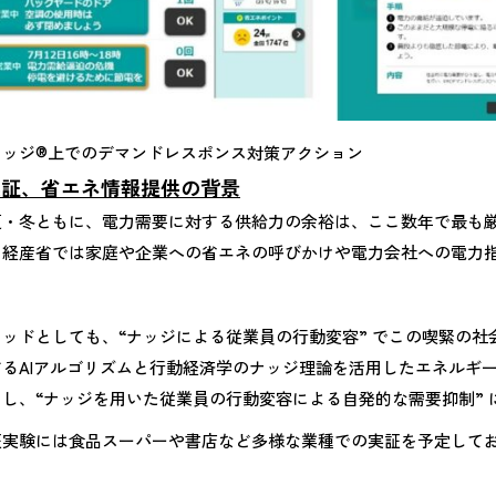
ナッジ®上でのデマンドレスポンス対策アクション
実証、省エネ情報提供の背景
夏・冬ともに、電力需要に対する供給力の余裕は、ここ数年で最も
、経産省では家庭や企業への省エネの呼びかけや電力会社への電力
リッドとしても、“ナッジによる従業員の行動変容” でこの喫緊の
するAIアルゴリズムと行動経済学のナッジ理論を活用したエネルギ
し、“ナッジを用いた従業員の行動変容による自発的な需要抑制” 
実験には食品スーパーや書店など多様な業種での実証を予定してお