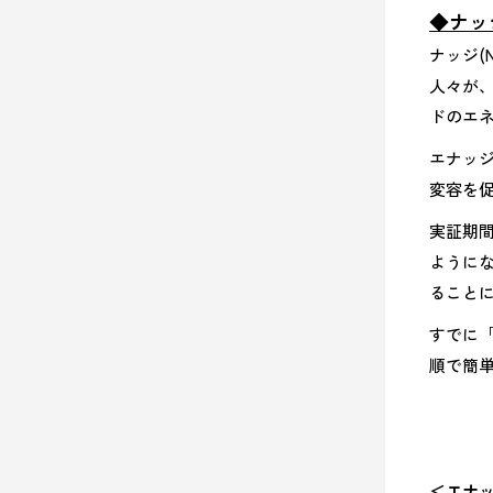
◆
ナッ
ナッジ(
人々が
ドのエ
エナッ
変容を
実証期
ように
ること
すでに
順で簡
＜エナ