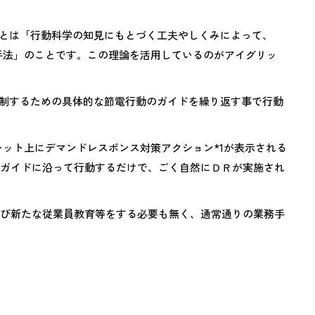
手法とは「行動科学の知見にもとづく工夫やしくみによって、
手法」のことです。この理論を活用しているのがアイグリッ
抑制するための具体的な節電行動のガイドを繰り返す事で行動
。
レット上にデマンドレスポンス対策アクション*1が表示される
たガイドに沿って行動するだけで、ごく自然にＤＲが実施され
及び新たな従業員教育等をする必要も無く、通常通りの業務手