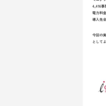
4,41
電力料金
導入先全
今回の
として