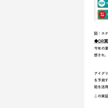
図：エ
◆DR
今年の
想され
アイグ
を予測
能を活用
この実証