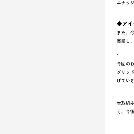
エナッジ
◆
アイ
また、今
実証し、
今回の
グリッ
げてい
本取組
く、今