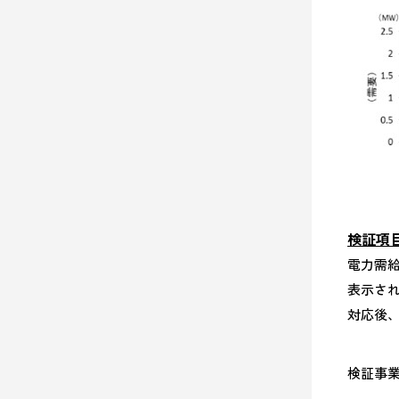
検証項
電力需
表示さ
対応後
検証事