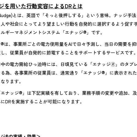
ジを用いた行動変容によるDRとは
Nudge)とは、英語で「そっと後押しする」という意味。ナッジ
、人や社会にとってより望ましい行動を自発的に選択するよう促す
ネルギーマネジメントシステム「エナッジ®」です。
ジ®は、事業所ごとの電力使用量をAIで日々予測し、当日の需要を
促し、従業員が自発的に節電することをサポートするサービスです
間中の電力需給ひっ迫時には、日頃見ている「エナッジ🄬」のタブ
なる為、各事業所の従業員は、通常通り「エナッジ®」に表示され
になります。
「エナッジ®」は下記実績を有しており、業務手順の変更や追加、
単にDRを実施することが可能になります。
ッジ®の実績・効果＞