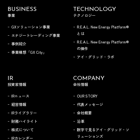
BUSINESS
TECHNOLOGY
事業
テクノロジー
GXソリューション事業
R.E.A.L. New Energy Platform®
とは
エナジートレーディング事業
R.E.A.L. New Energy Platform®
事例紹介
の操作
事業構想「GX City」
アイ・グリッド・ラボ
IR
COMPANY
投資家情報
会社情報
IRニュース
OUR STORY
経営情報
代表メッセージ
IRライブラリー
会社概要
財務ハイライト
沿革
株式について
数字で見るアイ・グリッド・ソ
リューションズ
IRカレンダー