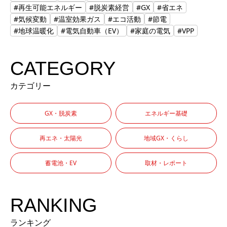
#再生可能エネルギー
#脱炭素経営
#GX
#省エネ
#気候変動
#温室効果ガス
#エコ活動
#節電
#地球温暖化
#電気自動車（EV）
#家庭の電気
#VPP
CATEGORY
カテゴリー
GX・脱炭素
エネルギー基礎
再エネ・太陽光
地域GX・くらし
蓄電池・EV
取材・レポート
RANKING
ランキング