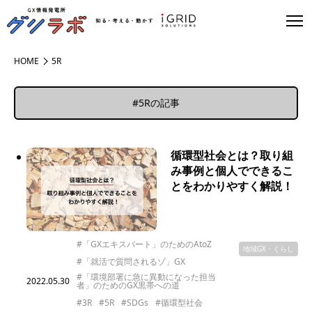
HOME
5R
#5Rの記事
循環型社会とは？取り組
み事例と個人でできるこ
とをわかりやすく解説！
#「GXエキスパート」のためのAtoZ
地域GX・くらし
#「就活で質問されるゾ」GX
#「環境部署に急に異動になった担当
2022.05.30
者」のためのGX黒帯への道
#3R
#5R
#SDGs
#循環型社会