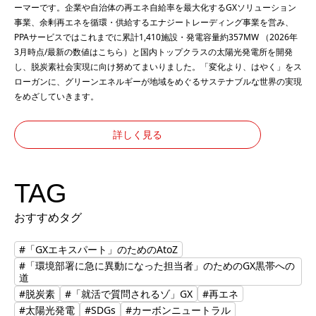
ーマーです。企業や自治体の再エネ自給率を最大化するGXソリューション
事業、余剰再エネを循環・供給するエナジートレーディング事業を営み、
PPAサービスではこれまでに累計1,410施設・発電容量約357MW （2026年
3月時点/最新の数値は
こちら
）と国内トップクラスの太陽光発電所を開発
し、脱炭素社会実現に向け努めてまいりました。「変化より、はやく」をス
ローガンに、グリーンエネルギーが地域をめぐるサステナブルな世界の実現
をめざしていきます。
詳しく見る
TAG
おすすめタグ
#「GXエキスパート」のためのAtoZ
#「環境部署に急に異動になった担当者」のためのGX黒帯への
道
#脱炭素
#「就活で質問されるゾ」GX
#再エネ
#太陽光発電
#SDGs
#カーボンニュートラル