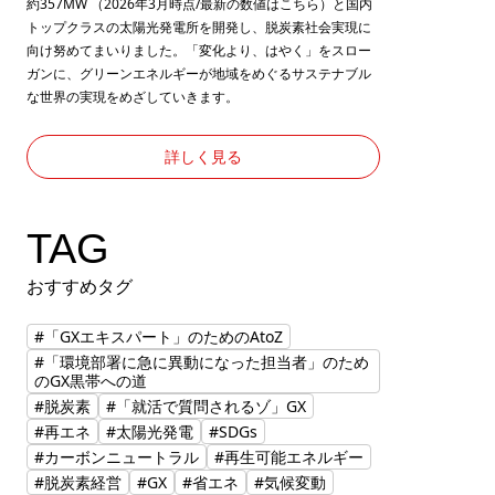
約357MW （2026年3月時点/最新の数値は
こちら
）と国内
トップクラスの太陽光発電所を開発し、脱炭素社会実現に
向け努めてまいりました。「変化より、はやく」をスロー
ガンに、グリーンエネルギーが地域をめぐるサステナブル
な世界の実現をめざしていきます。
詳しく見る
TAG
おすすめタグ
#「GXエキスパート」のためのAtoZ
#「環境部署に急に異動になった担当者」のため
のGX黒帯への道
#脱炭素
#「就活で質問されるゾ」GX
#再エネ
#太陽光発電
#SDGs
#カーボンニュートラル
#再生可能エネルギー
#脱炭素経営
#GX
#省エネ
#気候変動