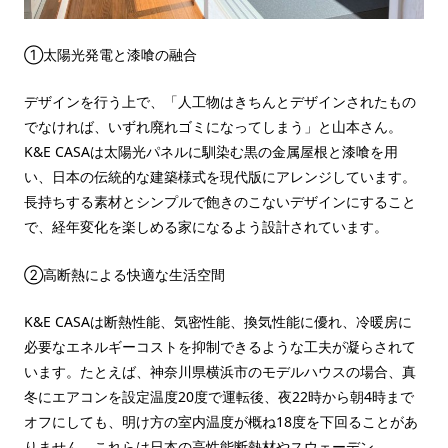
①太陽光発電と漆喰の融合
デザインを行う上で、「人工物はきちんとデザインされたもの
でなければ、いずれ廃れゴミになってしまう」と山本さん。
K&E CASAは太陽光パネルに馴染む黒の金属屋根と漆喰を用
い、日本の伝統的な建築様式を現代版にアレンジしています。
長持ちする素材とシンプルで飽きのこないデザインにすること
で、経年変化を楽しめる家になるよう設計されています。
②高断熱による快適な生活空間
K&E CASAは断熱性能、気密性能、換気性能に優れ、冷暖房に
必要なエネルギーコストを抑制できるような工夫が凝らされて
います。たとえば、神奈川県横浜市のモデルハウスの場合、真
冬にエアコンを設定温度20度で運転後、夜22時から朝4時まで
オフにしても、明け方の室内温度が概ね18度を下回ることがあ
りません。これらは日本の高性能断熱材やスウェーデン