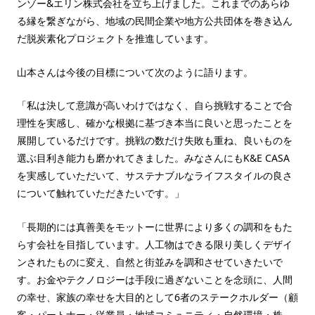
ンゾー&エリン株式会社を立ち上げました。これまでのあらゆ
る縁を繋ぎながら、地域の民間企業や地方公共団体を巻き込ん
だ脱炭素化プロジェクトを推進しています。
山本さんは今後の目標について次のように語ります。
「私は決して意識が高いわけではなく、自ら挑戦することで合
理性を実感し、確かな根拠に基づき本当に良いと思ったことを
展開しているだけです。挑戦の数だけ失敗も重ね、良いものを
選ぶ目利き能力も磨かれてきました。みなさんにもK&E CASA
を実感していただいて、サステナブルなライフスタイルの良さ
について触れていただきたいです。」
「長期的には真善美をモットーに世界により多くの調和をもた
らす会社を目指しています。人工物はできる限り美しくデザイ
ンされたものに変え、自然と街並みを調和させていきたいで
す。お金やテクノロジーは手段に過ぎないことを念頭に、人間
の幸せ、家族の幸せを大目的として6者のステークホルダー（顧
客・パートナー・従業員・地域コミュニティ・自然環境・株