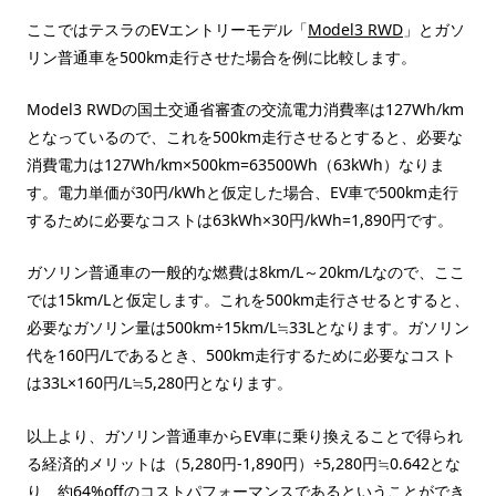
ここではテスラのEVエントリーモデル「
Model3 RWD
」とガソ
リン普通車を500km走行させた場合を例に比較します。
Model3 RWDの国土交通省審査の交流電力消費率は127Wh/km
となっているので、これを500km走行させるとすると、必要な
消費電力は127Wh/km×500km=63500Wh（63kWh）なりま
す。電力単価が30円/kWhと仮定した場合、EV車で500km走行
するために必要なコストは63kWh×30円/kWh=1,890円です。
ガソリン普通車の一般的な燃費は8km/L～20km/Lなので、ここ
では15km/Lと仮定します。これを500km走行させるとすると、
必要なガソリン量は500km÷15km/L≒33Lとなります。ガソリン
代を160円/Lであるとき、500km走行するために必要なコスト
は33L×160円/L≒5,280円となります。
以上より、ガソリン普通車からEV車に乗り換えることで得られ
る経済的メリットは（5,280円-1,890円）÷5,280円≒0.642とな
り、約64%offのコストパフォーマンスであるということができ