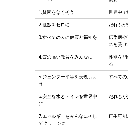
1.貧困をなくそう
世界中で
2.飢餓をゼロに
だれもが
3.すべての人に健康と福祉を
伝染病や
スを受け
4.質の高い教育をみんなに
性別を問
る
5.ジェンダー平等を実現しよ
すべての
う
6.安全な水とトイレを世界中
だれもが
に
7.エネルギーをみんなにそし
再生可能
てクリーンに