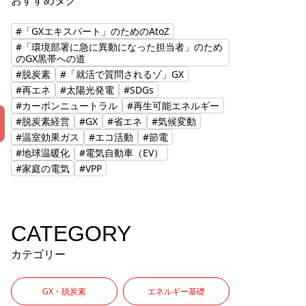
おすすめタグ
#「GXエキスパート」のためのAtoZ
#「環境部署に急に異動になった担当者」のため
のGX黒帯への道
#脱炭素
#「就活で質問されるゾ」GX
#再エネ
#太陽光発電
#SDGs
#カーボンニュートラル
#再生可能エネルギー
#脱炭素経営
#GX
#省エネ
#気候変動
#温室効果ガス
#エコ活動
#節電
#地球温暖化
#電気自動車（EV）
#家庭の電気
#VPP
CATEGORY
カテゴリー
GX・脱炭素
エネルギー基礎