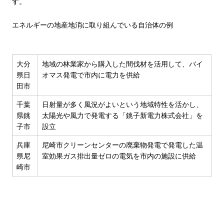
す。
エネルギーの地産地消に取り組んでいる自治体の例
大分
地域の林業家から購入した間伐材を活用して、バイ
県日
オマス発電で市内に電力を供給
田市
千葉
日射量が多く風況がよいという地域特性を活かし、
県銚
太陽光や風力で発電する「銚子新電力株式会社」を
子市
設立
兵庫
尼崎市クリーンセンターの廃棄物発電で発電した温
県尼
室効果ガス排出量ゼロの電気を市内の施設に供給
崎市