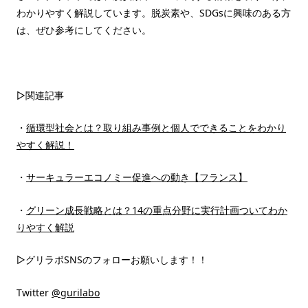
わかりやすく解説しています。脱炭素や、SDGsに興味のある方
は、ぜひ参考にしてください。
▷関連記事
・
循環型社会とは？取り組み事例と個人でできることをわかり
やすく解説！
・
サーキュラーエコノミー促進への動き【フランス】
・
グリーン成長戦略とは？14の重点分野に実行計画ついてわか
りやすく解説
▷グリラボSNSのフォローお願いします！！
Twitter
@gurilabo