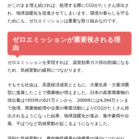
がこのまま増え続ければ、処理する際にCO2がたくさん排出さ
れ、地球温暖化を促進させてしまいます。環境や暮らしを守る
ためにも、ゼロエミッションは重要な取り組みなのです。
ゼロエミッションが重要視される理
由
ゼロエミッションを実現すれば、温室効果ガス排出削減になる
ため、気候変動の緩和につながります。
そもそも社会は、高度経済成長とともに、大量生産・大量消費
型に進展したことで廃棄物が増えました。日本の産業廃棄物の
排出量は1955年の621万トンから、2000年には4,394万トンま
で急増。廃棄物処理や企業の事業活動によりCO2がたくさん排
出されるようになった結果、地球温暖化が進み、集中豪雨や台
風、干ばつなど気候変動が起こるようになりました。
深刻な気候変動は、農作物収穫量や漁獲量の減少につながり、