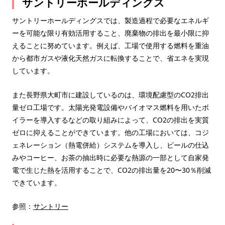
サントリーホールディングス
サントリーホールディングスでは、製造過程で必要なエネルギ
ーを可能な限り有効活用すること、廃棄物の排出を最小限に抑
えることに努めています。例えば、工場で使用する燃料を重油
から都市ガスや液化天然ガスに転換することで、省エネを実現
しています。
また長野県大町市に建設しているのは、環境配慮型のCO2排出
量ゼロ工場です。太陽光発電設備やバイオマス燃料を用いたボ
イラーを導入するなどの取り組みによって、CO2の排出を実質
ゼロに抑えることができています。他の工場においては、コジ
ェネレーション（熱電併給）システムを導入し、ビールの仕込
みやコーヒー、お茶の抽出時に必要な熱源の一部として自家発
電で生じた熱を活用することで、CO2の排出量を20〜30％削減
できています。
参照：
サントリー