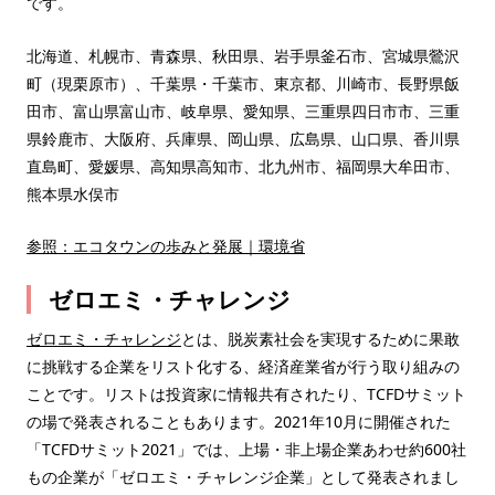
です。
北海道、札幌市、青森県、秋田県、岩手県釜石市、宮城県鶯沢
町（現栗原市）、千葉県・千葉市、東京都、川崎市、長野県飯
田市、富山県富山市、岐阜県、愛知県、三重県四日市市、三重
県鈴鹿市、大阪府、兵庫県、岡山県、広島県、山口県、香川県
直島町、愛媛県、高知県高知市、北九州市、福岡県大牟田市、
熊本県水俣市
参照：エコタウンの歩みと発展｜環境省
ゼロエミ・チャレンジ
ゼロエミ・チャレンジ
とは、脱炭素社会を実現するために果敢
に挑戦する企業をリスト化する、経済産業省が行う取り組みの
ことです。リストは投資家に情報共有されたり、TCFDサミット
の場で発表されることもあります。2021年10月に開催された
「TCFDサミット2021」では、上場・非上場企業あわせ約600社
もの企業が「ゼロエミ・チャレンジ企業」として発表されまし