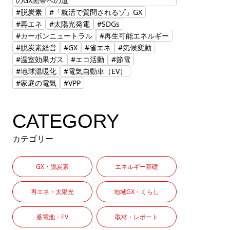
のGX黒帯への道
#脱炭素
#「就活で質問されるゾ」GX
#再エネ
#太陽光発電
#SDGs
#カーボンニュートラル
#再生可能エネルギー
#脱炭素経営
#GX
#省エネ
#気候変動
#温室効果ガス
#エコ活動
#節電
#地球温暖化
#電気自動車（EV）
#家庭の電気
#VPP
CATEGORY
カテゴリー
GX・脱炭素
エネルギー基礎
再エネ・太陽光
地域GX・くらし
蓄電池・EV
取材・レポート