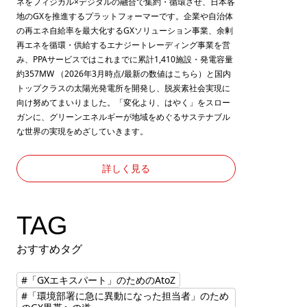
ネをフィジカル×デジタルの融合で集約・循環させ、日本各
地のGXを推進するプラットフォーマーです。企業や自治体
の再エネ自給率を最大化するGXソリューション事業、余剰
再エネを循環・供給するエナジートレーディング事業を営
み、PPAサービスではこれまでに累計1,410施設・発電容量
約357MW （2026年3月時点/最新の数値は
こちら
）と国内
トップクラスの太陽光発電所を開発し、脱炭素社会実現に
向け努めてまいりました。「変化より、はやく」をスロー
ガンに、グリーンエネルギーが地域をめぐるサステナブル
な世界の実現をめざしていきます。
詳しく見る
TAG
おすすめタグ
#「GXエキスパート」のためのAtoZ
#「環境部署に急に異動になった担当者」のため