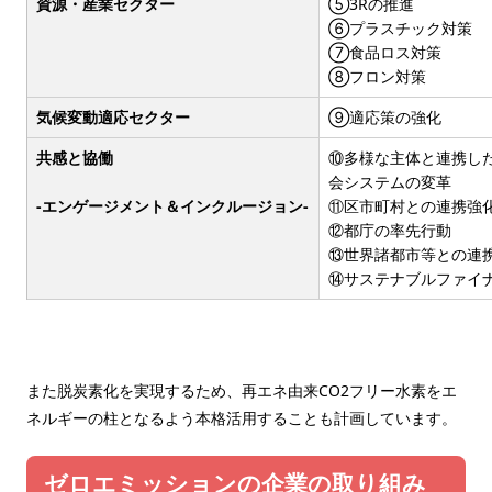
資源・産業セクター
⑤3Rの推進
⑥プラスチック対策
⑦食品ロス対策
⑧フロン対策
気候変動適応セクター
⑨適応策の強化
共感と協働
⑩多様な主体と連携し
会システムの変革
⑪区市町村との連携強
-エンゲージメント＆インクルージョン-
⑫都庁の率先行動
⑬世界諸都市等との連
⑭サステナブルファイ
また脱炭素化を実現するため、再エネ由来CO2フリー水素をエ
ネルギーの柱となるよう本格活用することも計画しています。
ゼロエミッションの企業の取り組み