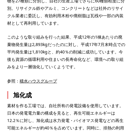
物を27種類に分別し、自社の生産工場でさらに60種類程度に分
別。リサイクル鉄やアルミ、コンクリートなどは社外のリサイ
クル業者に委託し、有効利用木粉や廃樹脂は瓦桟や一部の内装
材として再利用しています。
このような取り組みを行った結果、平成12年の1棟あたりの廃
棄物発生量は2,893kgだったのに対し、平成17年7月末時点での
平均発生量は1,810kgと、約40％の削減に成功しています。今
後も資源の循環利用や住まいの長寿命化など、環境への取り組
みをより一層強化していくようです。
参照：
積水ハウスグループ
旭化成
素材を作る工場では、自社所有の発電設備を使用しています。
日本の発電電力量の構成を見ると、再生可能エネルギーは
12.2％に対し、旭化成は水力発電・バイオマス発電などの再生
可能エネルギーが約40％を占めています。同時に、排熱の利用